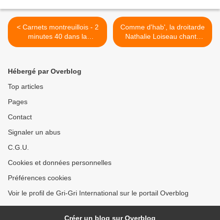
< Carnets montreuillois - 2
Comme d'hab', la droitarde
minutes 40 dans la
Nathalie Loiseau chante
chambre d'Hô Chi Minh
faux >
(#superpositions)
Hébergé par Overblog
Top articles
Pages
Contact
Signaler un abus
C.G.U.
Cookies et données personnelles
Préférences cookies
Voir le profil de Gri-Gri International sur le portail Overblog
Créer un blog sur Overblog