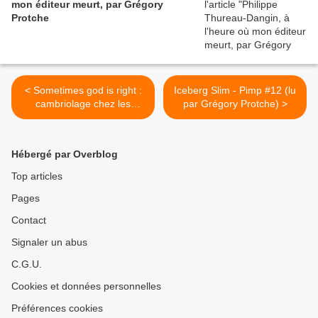
mon éditeur meurt, par Grégory
Protche
< Sometimes god is right :
Iceberg Slim - Pimp #12 (lu
cambriolage chez les
par Grégory Protche) >
Sassou à Brazza-Neuilly
Hébergé par Overblog
Top articles
Pages
Contact
Signaler un abus
C.G.U.
Cookies et données personnelles
Préférences cookies