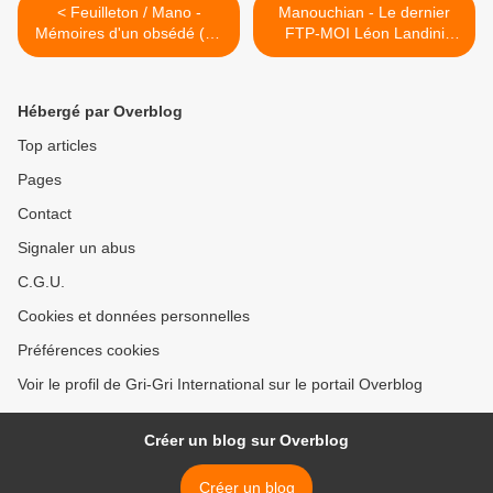
< Feuilleton / Mano -
Manouchian - Le dernier
Mémoires d'un obsédé (#1
FTP-MOI Léon Landini
lu par Grégory Protche)
interdit de Panthéon ! >
Hébergé par Overblog
Top articles
Pages
Contact
Signaler un abus
C.G.U.
Cookies et données personnelles
Préférences cookies
Voir le profil de Gri-Gri International sur le portail Overblog
Créer un blog sur Overblog
Créer un blog