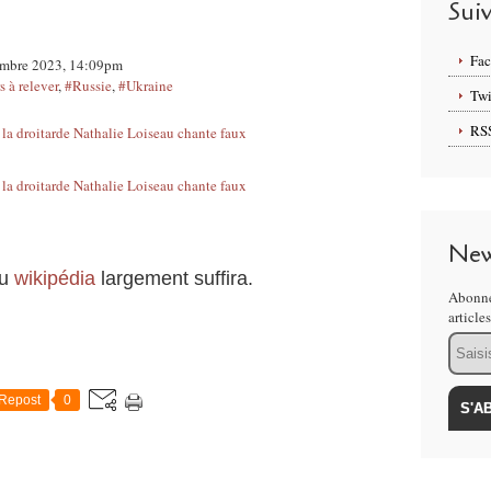
Sui
Fa
cembre 2023, 14:09pm
 à relever
,
#Russie
,
#Ukraine
Twi
RS
New
au
wikipédia
largement suffira.
Abonne
article
Email
Repost
0