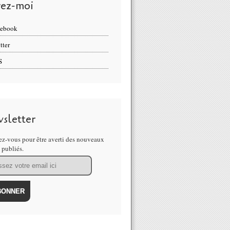
vez-moi
cebook
tter
S
sletter
z-vous pour être averti des nouveaux
s publiés.