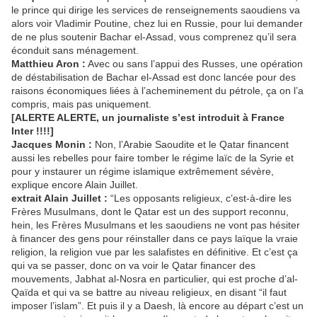
le prince qui dirige les services de renseignements saoudiens va
alors voir Vladimir Poutine, chez lui en Russie, pour lui demander
de ne plus soutenir Bachar el-Assad, vous comprenez qu’il sera
éconduit sans ménagement.
Matthieu Aron :
Avec ou sans l’appui des Russes, une opération
de déstabilisation de Bachar el-Assad est donc lancée pour des
raisons économiques liées à l’acheminement du pétrole, ça on l’a
compris, mais pas uniquement.
[ALERTE ALERTE, un journaliste s’est introduit à France
Inter !!!!]
Jacques Monin :
Non, l’Arabie Saoudite et le Qatar financent
aussi les rebelles pour faire tomber le régime laïc de la Syrie et
pour y instaurer un régime islamique extrêmement sévère,
explique encore Alain Juillet.
extrait Alain Juillet :
“Les opposants religieux, c’est-à-dire les
Frères Musulmans, dont le Qatar est un des support reconnu,
hein, les Frères Musulmans et les saoudiens ne vont pas hésiter
à financer des gens pour réinstaller dans ce pays laïque la vraie
religion, la religion vue par les salafistes en définitive. Et c’est ça
qui va se passer, donc on va voir le Qatar financer des
mouvements, Jabhat al-Nosra en particulier, qui est proche d’al-
Qaïda et qui va se battre au niveau religieux, en disant “il faut
imposer l’islam”. Et puis il y a Daesh, là encore au départ c’est un