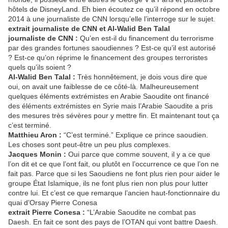
hôtels de DisneyLand. Eh bien écoutez ce qu’il répond en octobre
2014 à une journaliste de CNN lorsqu’elle l’interroge sur le sujet.
extrait journaliste de CNN et Al-Walid Ben Talal
journaliste de CNN :
Qu’en est-il du financement du terrorisme
par des grandes fortunes saoudiennes ? Est-ce qu’il est autorisé
? Est-ce qu’on réprime le financement des groupes terroristes
quels qu’ils soient ?
Al-Walid Ben Talal :
Très honnêtement, je dois vous dire que
oui, on avait une faiblesse de ce côté-là. Malheureusement
quelques éléments extrémistes en Arabie Saoudite ont financé
des éléments extrémistes en Syrie mais l’Arabie Saoudite a pris
des mesures très sévères pour y mettre fin. Et maintenant tout ça
c’est terminé.
Matthieu Aron :
“C’est terminé.” Explique ce prince saoudien.
Les choses sont peut-être un peu plus complexes.
Jacques Monin :
Oui parce que comme souvent, il y a ce que
l’on dit et ce que l’ont fait, ou plutôt en l’occurrence ce que l’on ne
fait pas. Parce que si les Saoudiens ne font plus rien pour aider le
groupe État Islamique, ils ne font plus rien non plus pour lutter
contre lui. Et c’est ce que remarque l’ancien haut-fonctionnaire du
quai d’Orsay Pierre Conesa
extrait Pierre Conesa :
“L’Arabie Saoudite ne combat pas
Daesh. En fait ce sont des pays de l’OTAN qui vont battre Daesh.