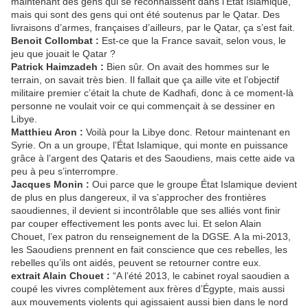
maintenant des gens qui se reconnaissent dans l’État Islamique,
mais qui sont des gens qui ont été soutenus par le Qatar. Des
livraisons d’armes, françaises d’ailleurs, par le Qatar, ça s’est fait.
Benoit Collombat :
Est-ce que la France savait, selon vous, le
jeu que jouait le Qatar ?
Patrick Haimzadeh :
Bien sûr. On avait des hommes sur le
terrain, on savait très bien. Il fallait que ça aille vite et l’objectif
militaire premier c’était la chute de Kadhafi, donc à ce moment-là
personne ne voulait voir ce qui commençait à se dessiner en
Libye.
Matthieu Aron :
Voilà pour la Libye donc. Retour maintenant en
Syrie. On a un groupe, l’État Islamique, qui monte en puissance
grâce à l’argent des Qataris et des Saoudiens, mais cette aide va
peu à peu s’interrompre.
Jacques Monin :
Oui parce que le groupe État Islamique devient
de plus en plus dangereux, il va s’approcher des frontières
saoudiennes, il devient si incontrôlable que ses alliés vont finir
par couper effectivement les ponts avec lui. Et selon Alain
Chouet, l’ex patron du renseignement de la DGSE. A la mi-2013,
les Saoudiens prennent en fait conscience que ces rebelles, les
rebelles qu’ils ont aidés, peuvent se retourner contre eux.
extrait Alain Chouet :
“A l’été 2013, le cabinet royal saoudien a
coupé les vivres complètement aux frères d’Égypte, mais aussi
aux mouvements violents qui agissaient aussi bien dans le nord