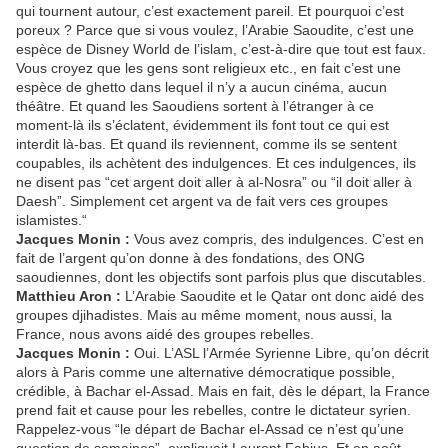
qui tournent autour, c’est exactement pareil. Et pourquoi c’est
poreux ? Parce que si vous voulez, l’Arabie Saoudite, c’est une
espèce de Disney World de l’islam, c’est-à-dire que tout est faux.
Vous croyez que les gens sont religieux etc., en fait c’est une
espèce de ghetto dans lequel il n’y a aucun cinéma, aucun
théâtre. Et quand les Saoudiens sortent à l’étranger à ce
moment-là ils s’éclatent, évidemment ils font tout ce qui est
interdit là-bas. Et quand ils reviennent, comme ils se sentent
coupables, ils achètent des indulgences. Et ces indulgences, ils
ne disent pas “cet argent doit aller à al-Nosra” ou “il doit aller à
Daesh”. Simplement cet argent va de fait vers ces groupes
islamistes.“
Jacques Monin :
Vous avez compris, des indulgences. C’est en
fait de l’argent qu’on donne à des fondations, des ONG
saoudiennes, dont les objectifs sont parfois plus que discutables.
Matthieu Aron :
L’Arabie Saoudite et le Qatar ont donc aidé des
groupes djihadistes. Mais au même moment, nous aussi, la
France, nous avons aidé des groupes rebelles.
Jacques Monin :
Oui. L’ASL l’Armée Syrienne Libre, qu’on décrit
alors à Paris comme une alternative démocratique possible,
crédible, à Bachar el-Assad. Mais en fait, dès le départ, la France
prend fait et cause pour les rebelles, contre le dictateur syrien.
Rappelez-vous “le départ de Bachar el-Assad ce n’est qu’une