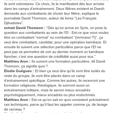
ils sont volontaires. Ce choix, ils le manifestent dès leur arrivée
dans les camps d’entrainement. Deux filières existent et Daesh
demande aux combattants de choisir leur filière, explique le
journaliste David Thomson, auteur de livres “Les Français
Djihadistes”.
extrait David Thomson :
“Dès qu’on arrive en Syrie, on pose la
question aux combattants au sein de l’EI : Est-ce que vous voulez
être un combattant “normal” ou combattant “(inrimassi ?!)”, ça
veut dire combattant, candidat, pour une opération kamikaze. Et
ensuite ils suivent une sélection particulière parce que l’EI ne
peut pas se permettre de voir au dernier moment un kamikaze
flancher, c’est une question de crédibilité aussi pour eux.”
Matthieu Aron :
Ils suivent une formation particulière, dit David
Thomson, ça signifie quoi ?
Elodie Guéguen :
Et bien ça veut dire qu’ils vont être isolés du
reste du groupe, ils vont être placés dans un camp
d’entrainement spécifique. Comme les autres, ils recevront une
formation religieuse, théologique, ils suivront aussi un
entraînement militaire, mais ils seront mieux encadrés
psychologiquement, mieux encadrés ou plus endoctrinés.
Matthieu Aron :
Est-ce qu’on sait en quoi consistent précisément
ces techniques, parce qu’il faut les appeler comme ça, de lavage
de cerveau ?