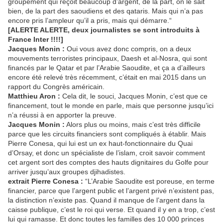
groupement qui reçoit beaucoup d’argent, de la part, on le sait
bien, de la part des saoudiens et des qataris. Mais qui n’a pas
encore pris l’ampleur qu’il a pris, mais qui démarre.“
[ALERTE ALERTE, deux journalistes se sont introduits à
France Inter !!!!]
Jacques Monin :
Oui vous avez donc compris, on a deux
mouvements terroristes principaux, Daesh et al-Nosra, qui sont
financés par le Qatar et par l’Arabie Saoudite, et ça a d’ailleurs
encore été relevé très récemment, c’était en mai 2015 dans un
rapport du Congrès américain.
Matthieu Aron :
Cela dit, le souci, Jacques Monin, c’est que ce
financement, tout le monde en parle, mais que personne jusqu’ici
n’a réussi à en apporter la preuve.
Jacques Monin :
Alors plus ou moins, mais c’est très difficile
parce que les circuits financiers sont compliqués à établir. Mais
Pierre Conesa, qui lui est un ex haut-fonctionnaire du Quai
d’Orsay, et donc un spécialiste de l’islam, croit savoir comment
cet argent sort des comptes des hauts dignitaires du Golfe pour
arriver jusqu’aux groupes djihadistes.
extrait Pierre Conesa :
“L’Arabie Saoudite est poreuse, en terme
financier, parce que l’argent public et l’argent privé n’existent pas,
la distinction n’existe pas. Quand il manque de l’argent dans la
caisse publique, c’est le roi qui verse. Et quand il y en a trop, c’est
lui qui ramasse. Et donc toutes les familles des 10 000 princes