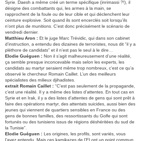
Syrie. Daesh a même créé un terme spécifique (inrimassi ?!), il
désigne des combattants qui, les armes à la main, se
rapprochent de la foule ou de leur cible et qui déclenchent leur
ceinture explosive. Soit quand ils sont encerclés soit lorsqu’ils
n’ont plus de munitions. C’est donc précisément le scénario de
vendredi dernier.
Matthieu Aron :
Et le juge Marc Trévidic, qui dans son cabinet
d’instruction, a entendu des dizaines de terroristes, nous dit “il y a
pléthore de candidats” et il n’est pas le seul à le dire…
Elodie Guéguen :
Non il s’agit malheureusement d’une réalité,
ça semble presque inconcevable mais selon les experts, les
candidats au martyr seraient même trop nombreux, c’est ce qu’a
observé le chercheur Romain Caillet. L’un des meilleurs
spécialistes des milieux djihadistes.
extrait Romain Caillet :
“C’est pas seulement de la propagande,
c’est une réalité. Il y a même des listes d’attentes. En tout cas en
Syrie et en Irak, il y a des listes d’attentes de gens qui sont prêt à
faire des opérations martyr, des attentats suicides, aussi bien des
jeunes qui viennent de quartiers sensibles en France ou des
gens de bonnes familles, des ressortissants du Golfe qui sont
fortunés ou des tunisiens issus de régions déshéritées du sud de
la Tunisie”.
Elodie Guéguen :
Les origines, les profils, sont variés, vous
l’avez entendu. Mais ces kamikazes de l’EI ont un point commun,