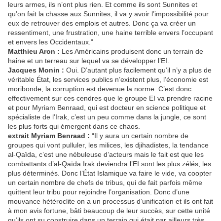
leurs armes, ils n’ont plus rien. Et comme ils sont Sunnites et
qu’on fait la chasse aux Sunnites, il va y avoir l’impossibilité pour
eux de retrouver des emplois et autres. Donc ça va créer un
ressentiment, une frustration, une haine terrible envers l’occupant
et envers les Occidentaux.”
Matthieu Aron :
Les Américains produisent donc un terrain de
haine et un terreau sur lequel va se développer l’EI.
Jacques Monin :
Oui. D’autant plus facilement qu’il n’y a plus de
véritable État, les services publics n’existent plus, l’économie est
moribonde, la corruption est devenue la norme. C’est donc
effectivement sur ces cendres que le groupe EI va prendre racine
et pour Myriam Benraad, qui est docteur en science politique et
spécialiste de l’Irak, c’est un peu comme dans la jungle, ce sont
les plus forts qui émergent dans ce chaos.
extrait Myriam Benraad :
“Il y aura un certain nombre de
groupes qui vont pulluler, les milices, les djihadistes, la tendance
al-Qaïda, c’est une nébuleuse d’acteurs mais le fait est que les
combattants d’al-Qaïda Irak deviendra l’EI sont les plus zélés, les
plus déterminés. Donc l’État Islamique va faire le vide, va coopter
un certain nombre de chefs de tribus, qui de fait parfois même
quittent leur tribu pour rejoindre l’organisation. Donc d’une
mouvance hétéroclite on a un processus d’unification et ils ont fait
à mon avis fortune, bâti beaucoup de leur succès, sur cette unité
qu’ils ont su construire dans un terrain qui était par ailleurs très