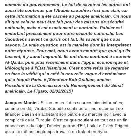
compris du gouvernement. Le fait de savoir si les autres ont
aussi été soutenus par l’Arabie saoudite n’est pas clair, car
cette information a été cachée au peuple américain. On nous
dit que cela ne peut être fait pour des raisons de sécurité
nationale, mais c’est exactement le contraire. Publier est
important précisément pour notre sécurité nationale. Les
Saoudiens savent ce qu’ils ont fait, ils savent que nous
savons. La vraie question est la manière dont ils interprètent
notre réponse. Pour moi, nous avons montré que quoi qu’ils
fassent, il y aurait impunité. Ils ont donc continué à soutenir
Al-Qaïda, puis plus récemment dans l’appui économique et
idéologique à l’État islamique. C’est notre refus de regarder
en face la vérité qui a créé la nouvelle vague d’extrémisme
qui a frappé Paris. » [Sénateur Bob Graham, ancien
Président de la Commission du Renseignement du Sénat
américain, Le Figaro, 02/02/2015]
Jacques Monin :
Si l’on en croit des sources bien informées,
comme on dit, l’Arabie Saoudite continuerait indirectement de
financer Daesh en achetant son pétrole au marché noir avec la
complicité de la Turquie. C’est ce que soutient en tout cas un fin
connaisseur du sujet, l’ancien patron d’Elf, Loïk Le Floch-Prigent,
qui a lui-même longtemps travaillé en Irak et en Syrie.