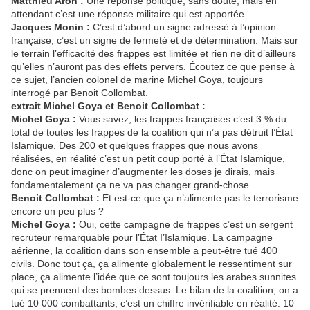
Matthieu Aron :
Une réponse politique, sans doute, mais en
attendant c’est une réponse militaire qui est apportée.
Jacques Monin :
C’est d’abord un signe adressé à l’opinion
française, c’est un signe de fermeté et de détermination. Mais sur
le terrain l’efficacité des frappes est limitée et rien ne dit d’ailleurs
qu’elles n’auront pas des effets pervers. Écoutez ce que pense à
ce sujet, l’ancien colonel de marine Michel Goya, toujours
interrogé par Benoit Collombat.
extrait Michel Goya et Benoit Collombat :
Michel Goya :
Vous savez, les frappes françaises c’est 3 % du
total de toutes les frappes de la coalition qui n’a pas détruit l’État
Islamique. Des 200 et quelques frappes que nous avons
réalisées, en réalité c’est un petit coup porté à l’État Islamique,
donc on peut imaginer d’augmenter les doses je dirais, mais
fondamentalement ça ne va pas changer grand-chose.
Benoit Collombat :
Et est-ce que ça n’alimente pas le terrorisme
encore un peu plus ?
Michel Goya :
Oui, cette campagne de frappes c’est un sergent
recruteur remarquable pour l’État I’Islamique. La campagne
aérienne, la coalition dans son ensemble a peut-être tué 400
civils. Donc tout ça, ça alimente globalement le ressentiment sur
place, ça alimente l’idée que ce sont toujours les arabes sunnites
qui se prennent des bombes dessus. Le bilan de la coalition, on a
tué 10 000 combattants, c’est un chiffre invérifiable en réalité. 10