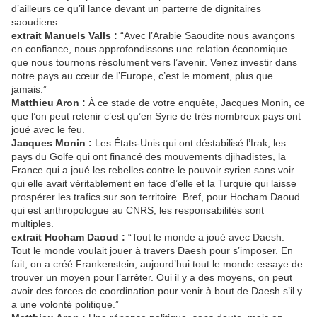
d’ailleurs ce qu’il lance devant un parterre de dignitaires
saoudiens.
extrait Manuels Valls :
“Avec l’Arabie Saoudite nous avançons
en confiance, nous approfondissons une relation économique
que nous tournons résolument vers l’avenir. Venez investir dans
notre pays au cœur de l’Europe, c’est le moment, plus que
jamais.”
Matthieu Aron :
À ce stade de votre enquête, Jacques Monin, ce
que l’on peut retenir c’est qu’en Syrie de très nombreux pays ont
joué avec le feu.
Jacques Monin :
Les États-Unis qui ont déstabilisé l’Irak, les
pays du Golfe qui ont financé des mouvements djihadistes, la
France qui a joué les rebelles contre le pouvoir syrien sans voir
qui elle avait véritablement en face d’elle et la Turquie qui laisse
prospérer les trafics sur son territoire. Bref, pour Hocham Daoud
qui est anthropologue au CNRS, les responsabilités sont
multiples.
extrait Hocham Daoud :
“Tout le monde a joué avec Daesh.
Tout le monde voulait jouer à travers Daesh pour s’imposer. En
fait, on a créé Frankenstein, aujourd’hui tout le monde essaye de
trouver un moyen pour l’arrêter. Oui il y a des moyens, on peut
avoir des forces de coordination pour venir à bout de Daesh s’il y
a une volonté politique.”