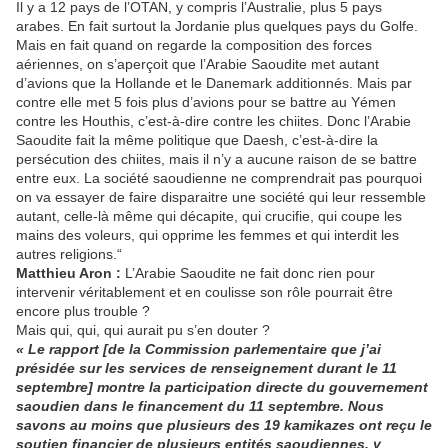
Il y a 12 pays de l’OTAN, y compris l’Australie, plus 5 pays
arabes. En fait surtout la Jordanie plus quelques pays du Golfe.
Mais en fait quand on regarde la composition des forces
aériennes, on s’aperçoit que l’Arabie Saoudite met autant
d’avions que la Hollande et le Danemark additionnés. Mais par
contre elle met 5 fois plus d’avions pour se battre au Yémen
contre les Houthis, c’est-à-dire contre les chiites. Donc l’Arabie
Saoudite fait la même politique que Daesh, c’est-à-dire la
persécution des chiites, mais il n’y a aucune raison de se battre
entre eux. La société saoudienne ne comprendrait pas pourquoi
on va essayer de faire disparaitre une société qui leur ressemble
autant, celle-là même qui décapite, qui crucifie, qui coupe les
mains des voleurs, qui opprime les femmes et qui interdit les
autres religions.“
Matthieu Aron :
L’Arabie Saoudite ne fait donc rien pour
intervenir véritablement et en coulisse son rôle pourrait être
encore plus trouble ?
Mais qui, qui, qui aurait pu s’en douter ?
« Le rapport [de la Commission parlementaire que j’ai
présidée sur les services de renseignement durant le 11
septembre] montre la participation directe du gouvernement
saoudien dans le financement du 11 septembre. Nous
savons au moins que plusieurs des 19 kamikazes ont reçu le
soutien financier de plusieurs entités saoudiennes, y