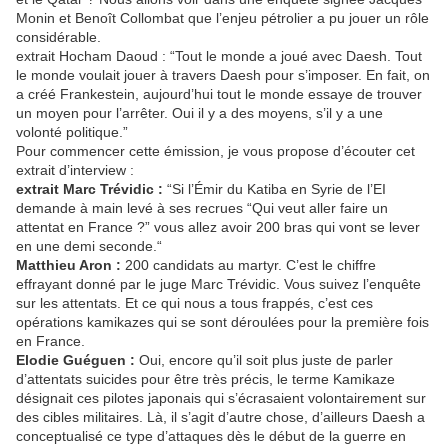
Monin et Benoît Collombat que l’enjeu pétrolier a pu jouer un rôle
considérable.
extrait Hocham Daoud : “Tout le monde a joué avec Daesh. Tout
le monde voulait jouer à travers Daesh pour s’imposer. En fait, on
a créé Frankestein, aujourd’hui tout le monde essaye de trouver
un moyen pour l’arrêter. Oui il y a des moyens, s’il y a une
volonté politique.”
Pour commencer cette émission, je vous propose d’écouter cet
extrait d’interview :
extrait Marc Trévidic :
“Si l’Émir du Katiba en Syrie de l’EI
demande à main levé à ses recrues “Qui veut aller faire un
attentat en France ?” vous allez avoir 200 bras qui vont se lever
en une demi seconde.“
Matthieu Aron :
200 candidats au martyr. C’est le chiffre
effrayant donné par le juge Marc Trévidic. Vous suivez l’enquête
sur les attentats. Et ce qui nous a tous frappés, c’est ces
opérations kamikazes qui se sont déroulées pour la première fois
en France.
Elodie Guéguen :
Oui, encore qu’il soit plus juste de parler
d’attentats suicides pour être très précis, le terme Kamikaze
désignait ces pilotes japonais qui s’écrasaient volontairement sur
des cibles militaires. Là, il s’agit d’autre chose, d’ailleurs Daesh a
conceptualisé ce type d’attaques dès le début de la guerre en