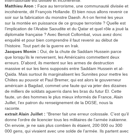
internationale est divisée et incohérente.”
Matthieu Aron :
Face au terrorisme, une communauté divisée et
incohérente, dit François Hollande. Et bien nous allons revenir ce
soir sur la fabrication du monstre Daesh. A-t-on fermé les yeux
sur la montée en puissance de ce groupe terroriste ? Quelle est
l’implication de l’Arabie Saoudite et du Qatar et quel rôle a joué la
diplomatie française ? Avec Benoit Collombat, vous avez donc
enquêté et pour bien comprendre il faut revenir au début de
l’histoire. Tout part de la guerre en Irak.
Jacques Monin :
Oui, de la chute de Saddam Hussein parce
que lorsqu’ils le renversent, les Américains commettent deux
erreurs. D’abord, ils mentent sur les armes de destruction
massive et sur les liens supposés entre Saddam Hussein et al-
Qaida. Mais surtout ils marginalisent les Sunnites pour mettre les
Chiites au pouvoir et Paul Bremer, qui est alors le gouverneur
américain à Bagdad, commet une faute qui va jeter des dizaines
de milliers de soldats aguerris dans les bras du futur EI. Cette
faute, un des hommes le plus mieux informés de France, Alain
Juillet, l’ex patron du renseignement de la DGSE, nous la
raconte.
extrait Alain Juillet :
“Brener fait une erreur colossale. C’est qu’il
donne l’ordre de licencier tous les militaires de l’armée irakienne.
On envoie, je ne sais plus combien ils étaient, 200 000 ou 300
000 gens, qui vivaient avec une solde de l’armée. Ils partent avec