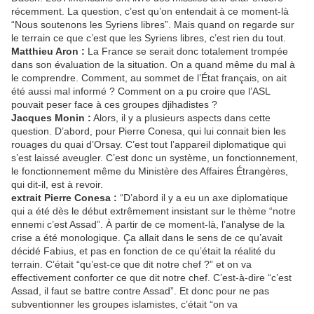
récemment. La question, c’est qu’on entendait à ce moment-là
“Nous soutenons les Syriens libres”. Mais quand on regarde sur
le terrain ce que c’est que les Syriens libres, c’est rien du tout.
Matthieu Aron :
La France se serait donc totalement trompée
dans son évaluation de la situation. On a quand même du mal à
le comprendre. Comment, au sommet de l’État français, on ait
été aussi mal informé ? Comment on a pu croire que l’ASL
pouvait peser face à ces groupes djihadistes ?
Jacques Monin :
Alors, il y a plusieurs aspects dans cette
question. D’abord, pour Pierre Conesa, qui lui connait bien les
rouages du quai d’Orsay. C’est tout l’appareil diplomatique qui
s’est laissé aveugler. C’est donc un système, un fonctionnement,
le fonctionnement même du Ministère des Affaires Étrangères,
qui dit-il, est à revoir.
extrait Pierre Conesa :
“D’abord il y a eu un axe diplomatique
qui a été dès le début extrêmement insistant sur le thème “notre
ennemi c’est Assad”. À partir de ce moment-là, l’analyse de la
crise a été monologique. Ça allait dans le sens de ce qu’avait
décidé Fabius, et pas en fonction de ce qu’était la réalité du
terrain. C’était “qu’est-ce que dit notre chef ?” et on va
effectivement conforter ce que dit notre chef. C’est-à-dire “c’est
Assad, il faut se battre contre Assad”. Et donc pour ne pas
subventionner les groupes islamistes, c’était “on va