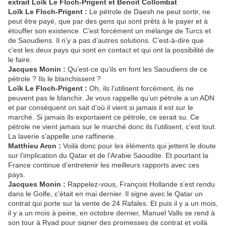
extrait Loïk Le Floch-Prigent et Benoit Collombat
Loïk Le Floch-Prigent :
Le pétrole de Daesh ne peut sortir, ne
peut être payé, que par des gens qui sont prêts à le payer et à
étouffer son existence. C’est forcément un mélange de Turcs et
de Saoudiens. Il n’y a pas d’autres solutions. C’est-à-dire que
c’est les deux pays qui sont en contact et qui ont la possibilité de
le faire.
Jacques Monin :
Qu’est-ce qu’ils en font les Saoudiens de ce
pétrole ? Ils le blanchissent ?
Loïk Le Floch-Prigent :
Oh, ils l’utilisent forcément, ils ne
peuvent pas le blanchir. Je vous rappelle qu’un pétrole a un ADN
et par conséquent on sait d’où il vient si jamais il est sur le
marché. Si jamais ils exportaient ce pétrole, ce serait su. Ce
pétrole ne vient jamais sur le marché donc ils l’utilisent, c’est tout.
La laverie s’appelle une raffinerie.
Matthieu Aron :
Voilà donc pour les éléments qui jettent le doute
sur l’implication du Qatar et de l’Arabie Saoudite. Et pourtant la
France continue d’entretenir les meilleurs rapports avec ces
pays.
Jacques Monin :
Rappelez-vous, François Hollande s’est rendu
dans le Golfe, c’était en mai dernier. Il signe avec le Qatar un
contrat qui porte sur la vente de 24 Rafales. Et puis il y a un mois,
il y a un mois à peine, en octobre dernier, Manuel Valls se rend à
son tour à Ryad pour signer des promesses de contrat et voilà