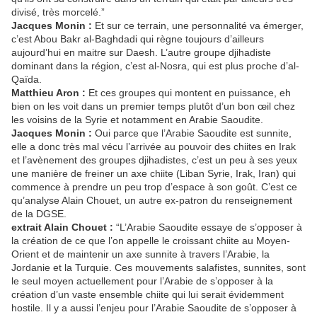
divisé, très morcelé.”
Jacques Monin :
Et sur ce terrain, une personnalité va émerger,
c’est Abou Bakr al-Baghdadi qui règne toujours d’ailleurs
aujourd’hui en maitre sur Daesh. L’autre groupe djihadiste
dominant dans la région, c’est al-Nosra, qui est plus proche d’al-
Qaïda.
Matthieu Aron :
Et ces groupes qui montent en puissance, eh
bien on les voit dans un premier temps plutôt d’un bon œil chez
les voisins de la Syrie et notamment en Arabie Saoudite.
Jacques Monin :
Oui parce que l’Arabie Saoudite est sunnite,
elle a donc très mal vécu l’arrivée au pouvoir des chiites en Irak
et l’avènement des groupes djihadistes, c’est un peu à ses yeux
une manière de freiner un axe chiite (Liban Syrie, Irak, Iran) qui
commence à prendre un peu trop d’espace à son goût. C’est ce
qu’analyse Alain Chouet, un autre ex-patron du renseignement
de la DGSE.
extrait Alain Chouet :
“L’Arabie Saoudite essaye de s’opposer à
la création de ce que l’on appelle le croissant chiite au Moyen-
Orient et de maintenir un axe sunnite à travers l’Arabie, la
Jordanie et la Turquie. Ces mouvements salafistes, sunnites, sont
le seul moyen actuellement pour l’Arabie de s’opposer à la
création d’un vaste ensemble chiite qui lui serait évidemment
hostile. Il y a aussi l’enjeu pour l’Arabie Saoudite de s’opposer à