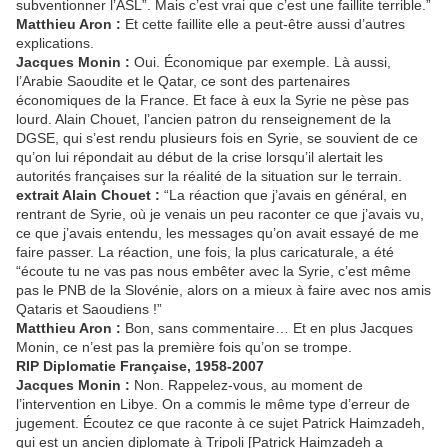
subventionner l’ASL”. Mais c’est vrai que c’est une faillite terrible.”
Matthieu Aron :
Et cette faillite elle a peut-être aussi d’autres
explications.
Jacques Monin :
Oui. Économique par exemple. Là aussi,
l’Arabie Saoudite et le Qatar, ce sont des partenaires
économiques de la France. Et face à eux la Syrie ne pèse pas
lourd. Alain Chouet, l’ancien patron du renseignement de la
DGSE, qui s’est rendu plusieurs fois en Syrie, se souvient de ce
qu’on lui répondait au début de la crise lorsqu’il alertait les
autorités françaises sur la réalité de la situation sur le terrain.
extrait Alain Chouet :
“La réaction que j’avais en général, en
rentrant de Syrie, où je venais un peu raconter ce que j’avais vu,
ce que j’avais entendu, les messages qu’on avait essayé de me
faire passer. La réaction, une fois, la plus caricaturale, a été
“écoute tu ne vas pas nous embêter avec la Syrie, c’est même
pas le PNB de la Slovénie, alors on a mieux à faire avec nos amis
Qataris et Saoudiens !”
Matthieu Aron :
Bon, sans commentaire… Et en plus Jacques
Monin, ce n’est pas la première fois qu’on se trompe.
RIP Diplomatie Française, 1958-2007
Jacques Monin :
Non. Rappelez-vous, au moment de
l’intervention en Libye. On a commis le même type d’erreur de
jugement. Écoutez ce que raconte à ce sujet Patrick Haimzadeh,
qui est un ancien diplomate à Tripoli [Patrick Haimzadeh a