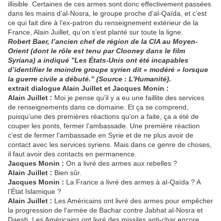
illisible. Certaines de ces armes sont donc effectivement passées
dans les mains d’al-Nosra, le groupe proche d’al-Qaïda, et c’est
ce qui fait dire à l’ex-patron du renseignement extérieur de la
France, Alain Juillet, qu’on s’est planté sur toute la ligne.
Robert Baer, l’ancien chef de région de la CIA au Moyen-
Orient (dont le rôle est tenu par Clooney dans le film
Syriana) a indiqué ”Les États-Unis ont été incapables
d’identifier le moindre groupe syrien dit « modéré » lorsque
la guerre civile a débuté.” (Source : L’Humanité).
extrait dialogue Alain Juillet et Jacques Monin :
Alain Juillet :
Moi je pense qu’il y a eu une faillite des services
de renseignements dans ce domaine. Et ça se comprend,
puisqu’une des premières réactions qu’on a faite, ça a été de
couper les ponts, fermer l’ambassade. Une première réaction
c’est de fermer l’ambassade en Syrie et de ne plus avoir de
contact avec les services syriens. Mais dans ce genre de choses,
il faut avoir des contacts en permanence.
Jacques Monin :
On a livré des armes aux rebelles ?
Alain Juillet :
Bien sûr.
Jacques Monin :
La France a livré des armes à al-Qaïda ? A
l’État Islamique ?
Alain Juillet :
Les Américains ont livré des armes pour empêcher
la progression de l’armée de Bachar contre Jabhat al-Nosra et
Daesh. Les Américains ont livré des missiles anti-char encore