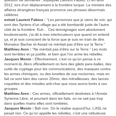
question de semaines”, expliquait Laurent Fabius. Et en août
2012, lors d’un déplacement à la frontière turque. Le ministre des
affaires étrangères français prononce ces phrases désormais
célèbres.
extrait Laurent Fabius :
“Les personnes que je viens de voir, qui
sont des Syriens d’un village qui a été bombardé juste de l’autre
côté de la frontière. Euh… Ces témoignages sont absolument
bouleversants, j’ai dit à mes interlocuteurs que quand on entend
ça, et je suis conscient de la force que je suis en train de dire.
Monsieur Bachar el-Assad ne méritait pas d’être sur la Terre.“
Matthieu Aron :
“Ne méritait pas d’être sur la Terre.” Les mots
sont terribles et ça justifie, et bien que l’on arme les rebelles.
Jacques Monin :
Effectivement, c’est ce qu’on pense à ce
moment-là. Alors officiellement on livre des gilets pare-balles, des
outils de cryptage pour les communications, des masques contre
les armes chimiques, ou des lunettes de vue nocturnes, mais en
fait ce sont bien des canon 20mm, des mitrailleuses, des lances
roquettes et des missiles anti-char que nous avons livrés à ces
groupes.
Matthieu Aron :
Ces armes, officiellement destinées à l’Armée
Syrienne Libre, et pourtant dans les faits, on ne sait pas trop
dans quelles mains elles sont tombées.
Jacques Monin :
Bah non. On le réalise aujourd’hui. L’ASL ne
pesait rien. Ce qu’on appelle les rebelles, c’est une nébuleuse