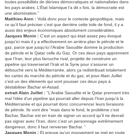
toutes possibilités de dérives démocratiques et nationalistes dans
les pays arabes. L’État Islamique l’a dit x fois, la démocratie est
une abomination.”
Matthieu Aron :
Voilà donc pour le contexte géopolitique, mais
ce qu’il faut préciser c’est que derrière cette toile de fond, il y a
aussi des enjeux économiques absolument considérables.
Jacques Monin :
C’est un aspect qui était assez peu évoqué
jusqu’ici mais il y a effectivement en arrière-plan le pétrole et le
gaz, parce que jusqu’ici l’Arabie Saoudite domine la production
de pétrole et le Qatar celle du Gaz. Or ces deux pays apprennent
que l’Iran, leur plus farouche rival, projette de construire un
pipeline qui traverserait l’Irak et la Syrie pour s’assurer un
débouché vers la Méditerranée, alors ça redistribuait totalement
les cartes du marché du pétrole et du gaz, et pour Alain Juillet
c’est un des éléments qui vont pousser ces deux pays à
déstabiliser Bachar el-Assad.
extrait Alain Juillet :
”L’Arabie Saoudite et le Qatar prennent très
mal l’idée d’un pipeline qui pourrait aller depuis l’Iran jusqu’à la
Méditerranée et qui pourrait donc concurrencer leurs livraisons
de pétrole. Ils vont dire “mais dans le fond, le problème c’est
Bachar, Bachar est en train de signer un accord qu’il ne devrait
pas signer avec l’Iran, donc c’est un personnage extrêmement
dangereux, donc il faut renverser Bachar. “
Jacques Monin :
Et preuve qu’un mouvement se met en route,