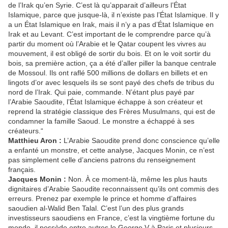
de l’Irak qu’en Syrie. C’est là qu’apparait d’ailleurs l’État
Islamique, parce que jusque-là, il n’existe pas l’État Islamique. Il y
a un État Islamique en Irak, mais il n’y a pas d’État Islamique en
Irak et au Levant. C’est important de le comprendre parce qu’à
partir du moment où l’Arabie et le Qatar coupent les vivres au
mouvement, il est obligé de sortir du bois. Et on le voit sortir du
bois, sa première action, ça a été d’aller piller la banque centrale
de Mossoul. Ils ont raflé 500 millions de dollars en billets et en
lingots d’or avec lesquels ils se sont payé des chefs de tribus du
nord de l’Irak. Qui paie, commande. N’étant plus payé par
l’Arabie Saoudite, l’État Islamique échappe à son créateur et
reprend la stratégie classique des Frères Musulmans, qui est de
condamner la famille Saoud. Le monstre a échappé à ses
créateurs.“
Matthieu Aron :
L’Arabie Saoudite prend donc conscience qu’elle
a enfanté un monstre, et cette analyse, Jacques Monin, ce n’est
pas simplement celle d’anciens patrons du renseignement
français.
Jacques Monin :
Non. À ce moment-là, même les plus hauts
dignitaires d’Arabie Saoudite reconnaissent qu’ils ont commis des
erreurs. Prenez par exemple le prince et homme d’affaires
saoudien al-Walid Ben Talal. C’est l’un des plus grands
investisseurs saoudiens en France, c’est la vingtième fortune du
monde, il possède entre autres le George V à Paris et plusieurs