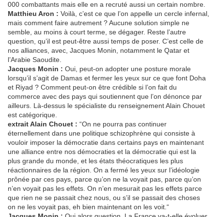
000 combattants mais elle en a recruté aussi un certain nombre.
Matthieu Aron :
Voilà, c’est ce que l’on appelle un cercle infernal,
mais comment faire autrement ? Aucune solution simple ne
semble, au moins à court terme, se dégager. Reste l’autre
question, qu’il est peut-être aussi temps de poser. C’est celle de
nos alliances, avec, Jacques Monin, notamment le Qatar et
l’Arabie Saoudite.
Jacques Monin :
Oui, peut-on adopter une posture morale
lorsqu’il s’agit de Damas et fermer les yeux sur ce que font Doha
et Riyad ? Comment peut-on être crédible si l’on fait du
commerce avec des pays qui soutiennent que l’on dénonce par
ailleurs. Là-dessus le spécialiste du renseignement Alain Chouet
est catégorique.
extrait Alain Chouet :
“On ne pourra pas continuer
éternellement dans une politique schizophrène qui consiste à
vouloir imposer la démocratie dans certains pays en maintenant
une alliance entre nos démocraties et la démocratie qui est la
plus grande du monde, et les états théocratiques les plus
réactionnaires de la région. On a fermé les yeux sur l’idéologie
prônée par ces pays, parce qu’on ne la voyait pas, parce qu’on
n’en voyait pas les effets. On n’en mesurait pas les effets parce
que rien ne se passait chez nous, ou s’il se passait des choses
on ne les voyait pas, eh bien maintenant on les voit.“
Jacques Monin :
Oui alors question. La France va-t-elle évoluer