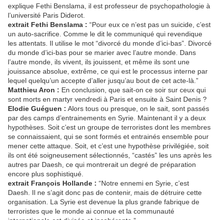
explique Fethi Benslama, il est professeur de psychopathologie à
l’université Paris Diderot.
extrait Fethi Benslama :
“Pour eux ce n’est pas un suicide, c’est
un auto-sacrifice. Comme le dit le communiqué qui revendique
les attentats. Il utilise le mot “divorcé du monde d’ici-bas”. Divorcé
du monde d’ici-bas pour se marier avec l’autre monde. Dans
l’autre monde, ils vivent, ils jouissent, et même ils sont une
jouissance absolue, extrême, ce qui est le processus interne par
lequel quelqu’un accepte d’aller jusqu’au bout de cet acte-là.”
Matthieu Aron :
En conclusion, que sait-on ce soir sur ceux qui
sont morts en martyr vendredi à Paris et ensuite à Saint Denis ?
Elodie Guéguen :
Alors tous ou presque, on le sait, sont passés
par des camps d’entrainements en Syrie. Maintenant il y a deux
hypothèses. Soit c’est un groupe de terroristes dont les membres
se connaissaient, qui se sont formés et entrainés ensemble pour
mener cette attaque. Soit, et c’est une hypothèse privilégiée, soit
ils ont été soigneusement sélectionnés, “castés” les uns après les
autres par Daesh, ce qui montrerait un degré de préparation
encore plus sophistiqué.
extrait François Hollande :
“Notre ennemi en Syrie, c’est
Daesh. Il ne s’agit donc pas de contenir, mais de détruire cette
organisation. La Syrie est devenue la plus grande fabrique de
terroristes que le monde ai connue et la communauté