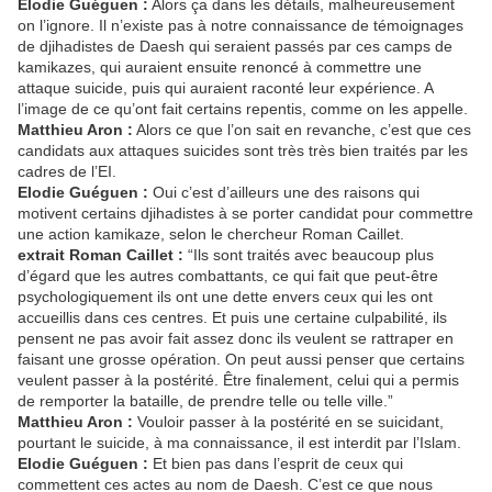
Elodie Guéguen :
Alors ça dans les détails, malheureusement
on l’ignore. Il n’existe pas à notre connaissance de témoignages
de djihadistes de Daesh qui seraient passés par ces camps de
kamikazes, qui auraient ensuite renoncé à commettre une
attaque suicide, puis qui auraient raconté leur expérience. A
l’image de ce qu’ont fait certains repentis, comme on les appelle.
Matthieu Aron :
Alors ce que l’on sait en revanche, c’est que ces
candidats aux attaques suicides sont très très bien traités par les
cadres de l’EI.
Elodie Guéguen :
Oui c’est d’ailleurs une des raisons qui
motivent certains djihadistes à se porter candidat pour commettre
une action kamikaze, selon le chercheur Roman Caillet.
extrait Roman Caillet :
“Ils sont traités avec beaucoup plus
d’égard que les autres combattants, ce qui fait que peut-être
psychologiquement ils ont une dette envers ceux qui les ont
accueillis dans ces centres. Et puis une certaine culpabilité, ils
pensent ne pas avoir fait assez donc ils veulent se rattraper en
faisant une grosse opération. On peut aussi penser que certains
veulent passer à la postérité. Être finalement, celui qui a permis
de remporter la bataille, de prendre telle ou telle ville.”
Matthieu Aron :
Vouloir passer à la postérité en se suicidant,
pourtant le suicide, à ma connaissance, il est interdit par l’Islam.
Elodie Guéguen :
Et bien pas dans l’esprit de ceux qui
commettent ces actes au nom de Daesh. C’est ce que nous