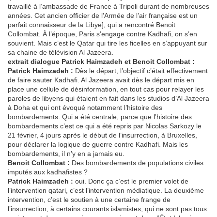
travaillé à l’ambassade de France à Tripoli durant de nombreuses
années. Cet ancien officier de l’Armée de l’air française est un
parfait connaisseur de la Libye], qui a rencontré Benoit
Collombat. À l’époque, Paris s’engage contre Kadhafi, on s’en
souvient. Mais c’est le Qatar qui tire les ficelles en s’appuyant sur
sa chaine de télévision Al Jazeera.
extrait dialogue Patrick Haimzadeh et Benoit Collombat :
Patrick Haimzadeh :
Dès le départ, l’objectif c’était effectivement
de faire sauter Kadhafi. Al Jazeera avait dès le départ mis en
place une cellule de désinformation, en tout cas pour relayer les
paroles de libyens qui étaient en fait dans les studios d’Al Jazeera
à Doha et qui ont évoqué notamment l’histoire des
bombardements. Qui a été centrale, parce que l’histoire des
bombardements c’est ce qui a été repris par Nicolas Sarkozy le
21 février, 4 jours après le début de l’insurrection, à Bruxelles,
pour déclarer la logique de guerre contre Kadhafi. Mais les
bombardements, il n’y en a jamais eu.
Benoit Collombat :
Des bombardements de populations civiles
imputés aux kadhafistes ?
Patrick Haimzadeh :
oui. Donc ça c’est le premier volet de
l’intervention qatari, c’est l’intervention médiatique. La deuxième
intervention, c’est le soutien à une certaine frange de
l’insurrection, à certains courants islamistes, qui ne sont pas tous