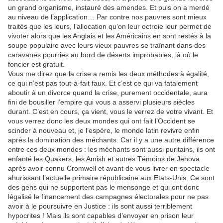
un grand organisme, instauré des amendes. Et puis on a merdé
au niveau de l’application… Par contre nos pauvres sont mieux
traités que les leurs, l’allocation qu’on leur octroie leur permet de
vivoter alors que les Anglais et les Américains en sont restés à la
soupe populaire avec leurs vieux pauvres se traînant dans des
caravanes pourries au bord de déserts improbables, là où le
foncier est gratuit.
Vous me direz que la crise a remis les deux méthodes à égalité,
ce qui n’est pas tout-à-fait faux. Et c’est ce qui va fatalement
aboutir à un divorce quand la crise, purement occidentale, aura
fini de bousiller l’empire qui vous a asservi plusieurs siècles
durant. C’est en cours, ça vient, vous le verrez de votre vivant. Et
vous verrez donc les deux mondes qui ont fait l’Occident se
scinder à nouveau et, je l’espère, le monde latin revivre enfin
après la domination des méchants. Car il y a une autre différence
entre ces deux mondes : les méchants sont aussi puritains, ils ont
enfanté les Quakers, les Amish et autres Témoins de Jehova
après avoir connu Cromwell et avant de vous livrer en spectacle
ahurissant l’actuelle primaire républicaine aux Etats-Unis. Ce sont
des gens qui ne supportent pas le mensonge et qui ont donc
légalisé le financement des campagnes électorales pour ne pas
avoir à le poursuivre en Justice : ils sont aussi terriblement
hypocrites ! Mais ils sont capables d’envoyer en prison leur