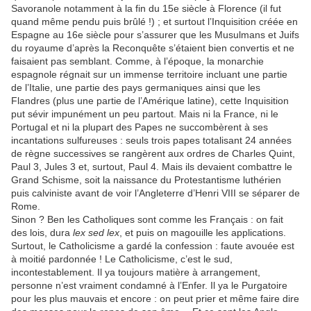
Savoranole notamment à la fin du 15e siècle à Florence (il fut
quand même pendu puis brûlé !) ; et surtout l’Inquisition créée en
Espagne au 16e siècle pour s’assurer que les Musulmans et Juifs
du royaume d’après la Reconquête s’étaient bien convertis et ne
faisaient pas semblant. Comme, à l’époque, la monarchie
espagnole régnait sur un immense territoire incluant une partie
de l’Italie, une partie des pays germaniques ainsi que les
Flandres (plus une partie de l’Amérique latine), cette Inquisition
put sévir impunément un peu partout. Mais ni la France, ni le
Portugal et ni la plupart des Papes ne succombèrent à ses
incantations sulfureuses : seuls trois papes totalisant 24 années
de règne successives se rangèrent aux ordres de Charles Quint,
Paul 3, Jules 3 et, surtout, Paul 4. Mais ils devaient combattre le
Grand Schisme, soit la naissance du Protestantisme luthérien
puis calviniste avant de voir l’Angleterre d’Henri VIII se séparer de
Rome.
Sinon ? Ben les Catholiques sont comme les Français : on fait
des lois, dura
lex sed lex
, et puis on magouille les applications.
Surtout, le Catholicisme a gardé la confession : faute avouée est
à moitié pardonnée ! Le Catholicisme, c’est le sud,
incontestablement. Il ya toujours matière à arrangement,
personne n’est vraiment condamné à l’Enfer. Il ya le Purgatoire
pour les plus mauvais et encore : on peut prier et même faire dire