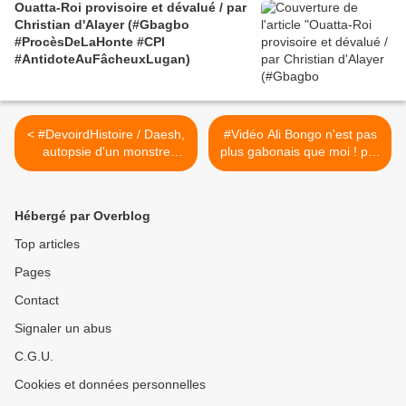
Ouatta-Roi provisoire et dévalué / par
Christian d'Alayer (#Gbagbo
#ProcèsDeLaHonte #CPI
#AntidoteAuFâcheuxLugan)
< #DevoirdHistoire / Daesh,
#Vidéo Ali Bongo n'est pas
autopsie d'un monstre
plus gabonais que moi ! par
(#Collombat #Monin)
Grégory Protche (#Péan
#Marianne) >
Hébergé par Overblog
Top articles
Pages
Contact
Signaler un abus
C.G.U.
Cookies et données personnelles