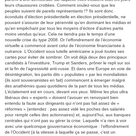
leurs chaussures crottées. Comment voulez-vous que les
peuples suivent de pareils représentants !? Ils sont donc
éconduits d’élection présidentielle en élection présidentielle, ne
pouvant s’assurer de leur pérennité qu’en dominant les médias et
qu’en empêchant par tous les moyens d’éclore d’autres partis
moins vendus qu’eux. Cela ne tiendra pas le temps d’une
nouvelle crise du type 2008. Or l’effondrement de l’économie
virtuelle a commencé avant celui de l’économie financiarisée à
outrance. L’Occident sous tutelle américaine a joué toutes ses
cartes pour éviter de sombrer. On voit déjà deux des principaux
candidats à l’investiture, Trump et Sanders, prôner le repli sur soi
et la fin de l’agressivité anti-russe. Et dans une Europe en voie de
désintégration, les partis dits « populistes » par les mondialistes
(ils sont souverainistes en fait) commencent à émerger malgré
des anathèmes quasi quotidiens de la part de tous les médias.
L’éclatement est en cours, devant vos yeux. Même les plus ultra
libéraux des « experts » doivent l’avouer en renvoyant bien
entendu la faute aux dirigeants qui n’ont pas fait assez de «
réformes » (entendez : pas assez vidé les poches des salariés
pour remplir celles des actionnaires) et, aujourd’hui, aux banques
centrales qui n’ont pas su gérer la crise. Laquelle n’a rien à voir
avec une quelconque gouvernance économique : l’effondrement
de l’Occident (à la vitesse à laquelle ça se passe, c’est un