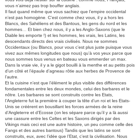
vous n’aimez pas trop bouffer anglais.
Il faut quand même que vous sachiez que l’empire occidental
n’est pas homogène. C’est comme chez vous, il y a hors les
Blancs, des Sahéliens et des Bantous, les gens du nord et les
hommes… Et bien chez nous, il y a les Anglo-Saxons (que le
Diable les emporte !) et les hommes, les vrais, les Latins, les
descendants directs des vrais civilisés. Nous ne sommes
Occidentaux (ou Blancs, pour vous c’est plus juste puisque vous
vivez aux mêmes longitudes que nous) qu’à vos yeux parce que
nous sommes tous venus en bateau vous emmerder un max.
Dans la vraie vie, il y a le gigot bouilli à la menthe et au petits pois
d’un côté et l’épaule d’agneau rôtie aux herbes de Provence de
l’autre.
Et la cuisine n’est que l’élément le plus visible des différences
fondamentales entre les deux mondes, celui des barbares et le
nôtre. Les barbares se sont construits contre les Etats,
l’Angleterre fut la première à couper la tête d’un roi et les Etats-
Unis se créèrent en bousillant les forces armées de la reine
d’Angleterre et d’Ecosse (on les sépare parce qu’il y a là aussi
une cassure entre les Celtes et les Saxons dirigés par des
Vikings mais ceci est une autre histoire, un peu comme celle des
Fangs et des autres bantous) Tandis que les latins se sont
construits, eux, avec l’idée que l’Etat, c’est la civilisation. Nous