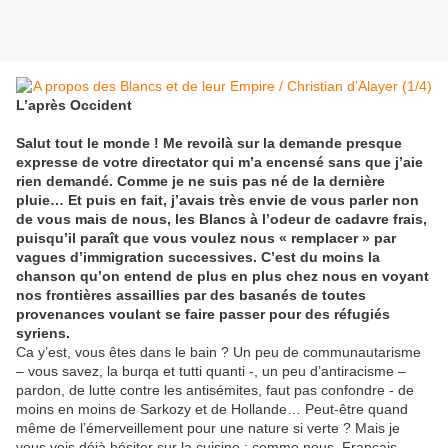
L’après Occident
Salut tout le monde ! Me revoilà sur la demande presque
expresse de votre directator qui m’a encensé sans que j’aie
rien demandé. Comme je ne suis pas né de la dernière
pluie… Et puis en fait, j’avais très envie de vous parler non
de vous mais de nous, les Blancs à l’odeur de cadavre frais,
puisqu’il paraît que vous voulez nous « remplacer » par
vagues d’immigration successives. C’est du moins la
chanson qu’on entend de plus en plus chez nous en voyant
nos frontières assaillies par des basanés de toutes
provenances voulant se faire passer pour des réfugiés
syriens.
Ca y’est, vous êtes dans le bain ? Un peu de communautarisme
– vous savez, la burqa et tutti quanti -, un peu d’antiracisme –
pardon, de lutte contre les antisémites, faut pas confondre - de
moins en moins de Sarkozy et de Hollande… Peut-être quand
même de l’émerveillement pour une nature si verte ? Mais je
vous vois déjà hésiter sur la cuisine : comme nous, Français,