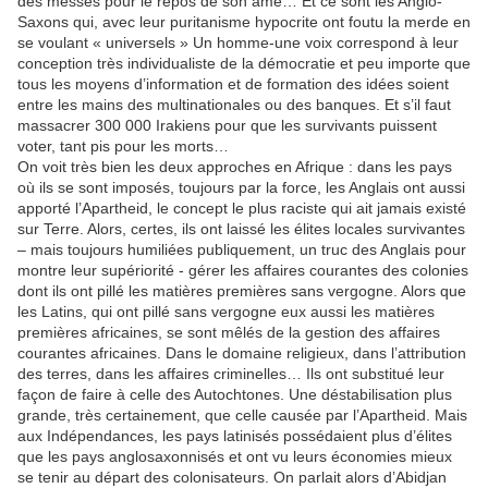
des messes pour le repos de son âme… Et ce sont les Anglo-
Saxons qui, avec leur puritanisme hypocrite ont foutu la merde en
se voulant « universels » Un homme-une voix correspond à leur
conception très individualiste de la démocratie et peu importe que
tous les moyens d’information et de formation des idées soient
entre les mains des multinationales ou des banques. Et s’il faut
massacrer 300 000 Irakiens pour que les survivants puissent
voter, tant pis pour les morts…
On voit très bien les deux approches en Afrique : dans les pays
où ils se sont imposés, toujours par la force, les Anglais ont aussi
apporté l’Apartheid, le concept le plus raciste qui ait jamais existé
sur Terre. Alors, certes, ils ont laissé les élites locales survivantes
– mais toujours humiliées publiquement, un truc des Anglais pour
montre leur supériorité - gérer les affaires courantes des colonies
dont ils ont pillé les matières premières sans vergogne. Alors que
les Latins, qui ont pillé sans vergogne eux aussi les matières
premières africaines, se sont mêlés de la gestion des affaires
courantes africaines. Dans le domaine religieux, dans l’attribution
des terres, dans les affaires criminelles… Ils ont substitué leur
façon de faire à celle des Autochtones. Une déstabilisation plus
grande, très certainement, que celle causée par l’Apartheid. Mais
aux Indépendances, les pays latinisés possédaient plus d’élites
que les pays anglosaxonnisés et ont vu leurs économies mieux
se tenir au départ des colonisateurs. On parlait alors d’Abidjan