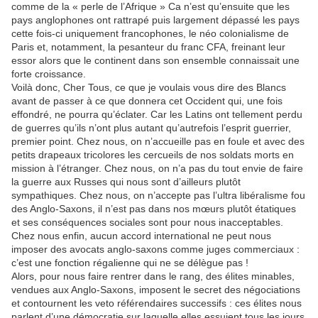
comme de la « perle de l’Afrique » Ca n’est qu’ensuite que les
pays anglophones ont rattrapé puis largement dépassé les pays
cette fois-ci uniquement francophones, le néo colonialisme de
Paris et, notamment, la pesanteur du franc CFA, freinant leur
essor alors que le continent dans son ensemble connaissait une
forte croissance.
Voilà donc, Cher Tous, ce que je voulais vous dire des Blancs
avant de passer à ce que donnera cet Occident qui, une fois
effondré, ne pourra qu’éclater. Car les Latins ont tellement perdu
de guerres qu’ils n’ont plus autant qu’autrefois l’esprit guerrier,
premier point. Chez nous, on n’accueille pas en foule et avec des
petits drapeaux tricolores les cercueils de nos soldats morts en
mission à l’étranger. Chez nous, on n’a pas du tout envie de faire
la guerre aux Russes qui nous sont d’ailleurs plutôt
sympathiques. Chez nous, on n’accepte pas l’ultra libéralisme fou
des Anglo-Saxons, il n’est pas dans nos mœurs plutôt étatiques
et ses conséquences sociales sont pour nous inacceptables.
Chez nous enfin, aucun accord international ne peut nous
imposer des avocats anglo-saxons comme juges commerciaux :
c’est une fonction régalienne qui ne se délègue pas !
Alors, pour nous faire rentrer dans le rang, des élites minables,
vendues aux Anglo-Saxons, imposent le secret des négociations
et contournent les veto référendaires successifs : ces élites nous
parlent d’une démocratie sur laquelle elles essuient tous les jours