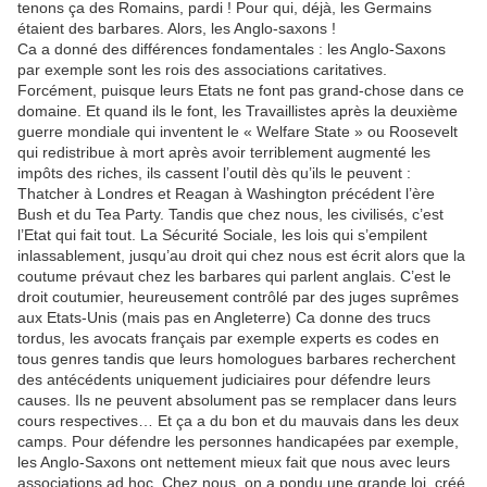
tenons ça des Romains, pardi ! Pour qui, déjà, les Germains
étaient des barbares. Alors, les Anglo-saxons !
Ca a donné des différences fondamentales : les Anglo-Saxons
par exemple sont les rois des associations caritatives.
Forcément, puisque leurs Etats ne font pas grand-chose dans ce
domaine. Et quand ils le font, les Travaillistes après la deuxième
guerre mondiale qui inventent le « Welfare State » ou Roosevelt
qui redistribue à mort après avoir terriblement augmenté les
impôts des riches, ils cassent l’outil dès qu’ils le peuvent :
Thatcher à Londres et Reagan à Washington précédent l’ère
Bush et du Tea Party. Tandis que chez nous, les civilisés, c’est
l’Etat qui fait tout. La Sécurité Sociale, les lois qui s’empilent
inlassablement, jusqu’au droit qui chez nous est écrit alors que la
coutume prévaut chez les barbares qui parlent anglais. C’est le
droit coutumier, heureusement contrôlé par des juges suprêmes
aux Etats-Unis (mais pas en Angleterre) Ca donne des trucs
tordus, les avocats français par exemple experts es codes en
tous genres tandis que leurs homologues barbares recherchent
des antécédents uniquement judiciaires pour défendre leurs
causes. Ils ne peuvent absolument pas se remplacer dans leurs
cours respectives… Et ça a du bon et du mauvais dans les deux
camps. Pour défendre les personnes handicapées par exemple,
les Anglo-Saxons ont nettement mieux fait que nous avec leurs
associations ad hoc. Chez nous, on a pondu une grande loi, créé