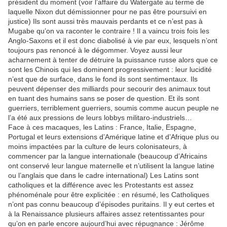
président du moment (voir l’affaire du Watergate au terme de
laquelle Nixon dut démissionner pour ne pas être poursuivi en
justice) Ils sont aussi très mauvais perdants et ce n’est pas à
Mugabe qu’on va raconter le contraire ! Il a vaincu trois fois les
Anglo-Saxons et il est donc diabolisé à vie par eux, lesquels n’ont
toujours pas renoncé à le dégommer. Voyez aussi leur
acharnement à tenter de détruire la puissance russe alors que ce
sont les Chinois qui les dominent progressivement : leur lucidité
n’est que de surface, dans le fond ils sont sentimentaux. Ils
peuvent dépenser des milliards pour secourir des animaux tout
en tuant des humains sans se poser de question. Et ils sont
guerriers, terriblement guerriers, soumis comme aucun peuple ne
l’a été aux pressions de leurs lobbys militaro-industriels…
Face à ces macaques, les Latins : France, Italie, Espagne,
Portugal et leurs extensions d’Amérique latine et d’Afrique plus ou
moins impactées par la culture de leurs colonisateurs, à
commencer par la langue internationale (beaucoup d’Africains
ont conservé leur langue maternelle et n’utilisent la langue latine
ou l’anglais que dans le cadre international) Les Latins sont
catholiques et la différence avec les Protestants est assez
phénoménale pour être explicitée : en résumé, les Catholiques
n’ont pas connu beaucoup d’épisodes puritains. Il y eut certes et
à la Renaissance plusieurs affaires assez retentissantes pour
qu’on en parle encore aujourd’hui avec répugnance : Jérôme