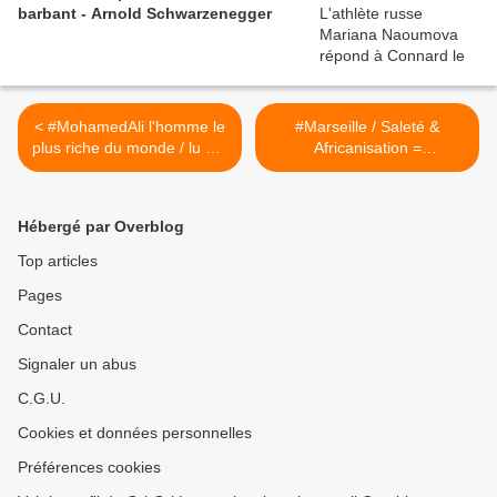
barbant - Arnold Schwarzenegger
< #MohamedAli l'homme le
#Marseille / Saleté &
plus riche du monde / lu par
Africanisation =
Grégory Protche
"ethnocentrisme primaire et
caricature intellectuelle"
(#Teissier
Hébergé par Overblog
#GarsDuMoment) >
Top articles
Pages
Contact
Signaler un abus
C.G.U.
Cookies et données personnelles
Préférences cookies