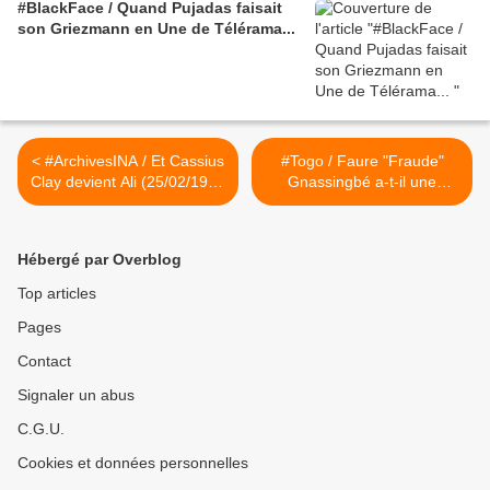
#BlackFace / Quand Pujadas faisait
son Griezmann en Une de Télérama...
< #ArchivesINA / Et Cassius
#Togo / Faure "Fraude"
Clay devient Ali (25/02/1964
Gnassingbé a-t-il une
#WilliamKlein #Philippe
chance de perdre la
Labro)
présidentielle en avril ? >
Hébergé par Overblog
Top articles
Pages
Contact
Signaler un abus
C.G.U.
Cookies et données personnelles