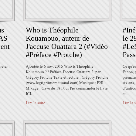
us
Who is Théophile
#Iné
SAS
Kouamouo, auteur de
le 2
ent
J'accuse Ouattara 2 (#Vidéo
#LeS
#Préface #Protche)
Pass
eter :
Ajoutée le 6 nov. 2015 Who is Théophile
Ce qu'en
Kouamouo ? / Préface J'accuse Ouattara 2, par
Fanon, p
Grégory Protche Texte et lecture : Grégory Protche
prématur
(www.legrigriinternational.com) Musique : F2R
six ans,
Mixage : Cave du 18 Pour Pré-commander le livre
d’antico
ICI.
et...
Lire la suite
Lire la 