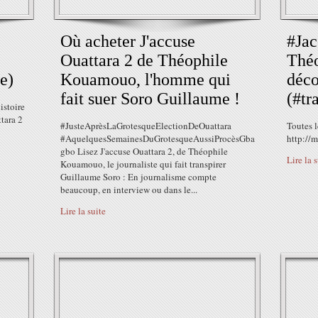
Où acheter J'accuse
#Jac
Ouattara 2 de Théophile
Thé
e)
Kouamouo, l'homme qui
déco
fait suer Soro Guillaume !
(#tra
istoire
ttara 2
#‎JusteAprèsLaGrotesqueElectionDeOuattara‬
Toutes l
‪#‎AquelquesSemainesDuGrotesqueAussiProcèsGba
http://m
gbo‬ Lisez J'accuse Ouattara 2, de Théophile
Lire la 
Kouamouo, le journaliste qui fait transpirer
Guillaume Soro : En journalisme compte
beaucoup, en interview ou dans le...
Lire la suite