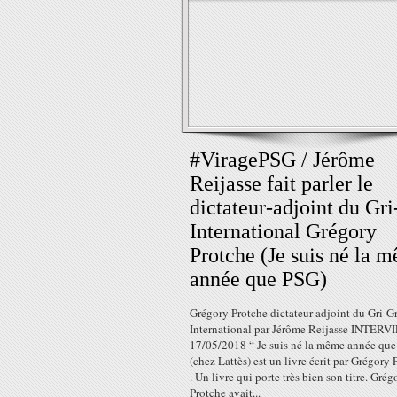
#ViragePSG / Jérôme
Reijasse fait parler le
dictateur-adjoint du Gri
International Grégory
Protche (Je suis né la 
année que PSG)
Grégory Protche dictateur-adjoint du Gri-Gr
International par Jérôme Reijasse INTER
17/05/2018 “ Je suis né la même année qu
(chez Lattès) est un livre écrit par Grégory 
. Un livre qui porte très bien son titre. Grég
Protche avait...