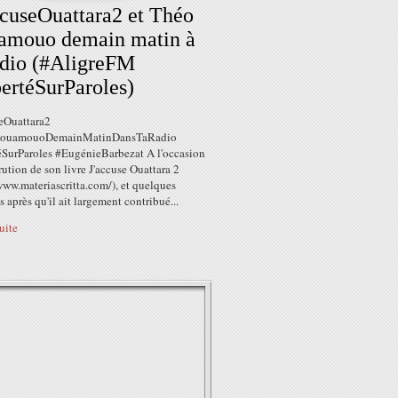
cuseOuattara2 et Théo
amouo demain matin à
adio (#AligreFM
ertéSurParoles)
eOuattara2‬
oKouamouoDemainMatinDansTaRadio‬
téSurParoles‬ ‪#‎EugénieBarbezat‬ A l'occasion
rution de son livre J'accuse Ouattara 2
www.materiascritta.com/), et quelques
 après qu'il ait largement contribué...
suite