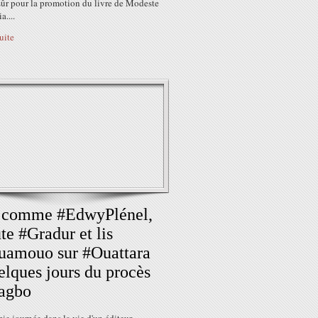
sûr pour la promotion du livre de Modeste
....
suite
s comme #EdwyPlénel,
te #Gradur et lis
uamouo sur #Ouattara
elques jours du procès
agbo