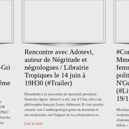
Rencontre avec Adotevi,
#Con
auteur de Négritude et
Mme
-Gri
négrologues / Librairie
femm
Tropiques le 14 juin à
poli
même
19H30 (#Trailer)
N'G
(#L
Préambule à la rencontre de mercredi prochain :
19/1
Stanislas Spero Adotevi a été, rue d’Ulm, élève du
i
philosophe français Louis Althusser. Il s’est ensuite
VIEW
orienté vers l’anthropologie pour un doctorat et
Mesdame
e PSG”
des recherches sur l'impact de la colonisation et...
souhaite
Protche
chaleure
ory
Lire la suite
débat «