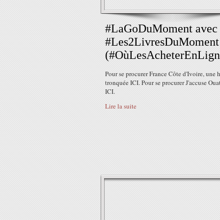
#LaGoDuMoment avec
#Les2LivresDuMoment
(#OùLesAcheterEnLign
Pour se procurer France Côte d'Ivoire, une h
tronquée ICI. Pour se procurer J'accuse Oua
ICI.
Lire la suite