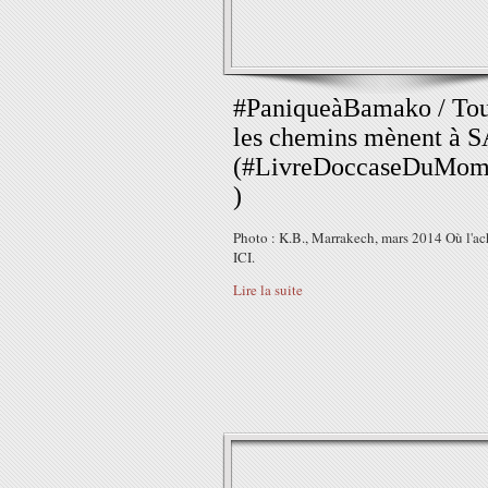
#PaniqueàBamako / To
les chemins mènent à 
(#LivreDoccaseDuMom
)
Photo : K.B., Marrakech, mars 2014 Où l'ach
ICI.
Lire la suite