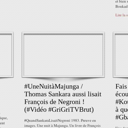
et bien 
Boukadia
Lire la 
#UneNuitàMajunga /
Fai
Thomas Sankara aussi lisait
écou
François de Negroni !
#Ko
(#Vidéo #GriGriTVBrut)
à qu
s
#Gb
rique,
#‎QuandSankaraLisaitNegroni‬ 1983. Preuve en
ent
images. Une nuit à Majunga. Un livre de François