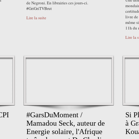
a
Une demi
de Negroni. En librairies ces jours-ci.
mondain
‪#‎GriGriTVBrut‬
certitud
livre d
Lire la suite
même si 
11h du m
Lire la 
CPI
#GarsDuMoment /
Si P
Mamadou Seck, auteur de
à Gr
Energie solaire, l'Afrique
Kou