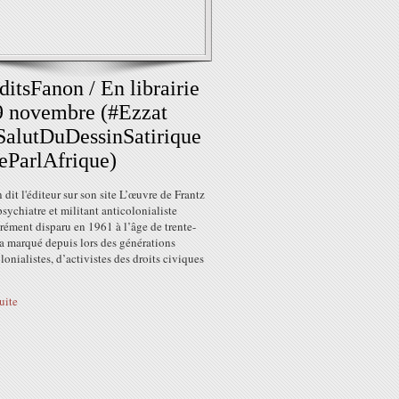
ditsFanon / En librairie
9 novembre (#Ezzat
alutDuDessinSatirique
eParlAfrique)
 dit l'éditeur sur son site L’œuvre de Frantz
sychiatre et militant anticolonialiste
ément disparu en 1961 à l’âge de trente-
 a marqué depuis lors des générations
lonialistes, d’activistes des droits civiques
suite