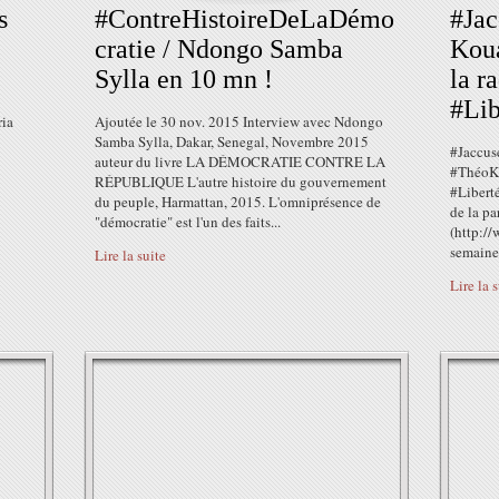
s
#ContreHistoireDeLaDémo
#Jac
cratie / Ndongo Samba
Kou
Sylla en 10 mn !
la r
#Lib
ria
Ajoutée le 30 nov. 2015 Interview avec Ndongo
Samba Sylla, Dakar, Senegal, Novembre 2015
#‎Jaccus
auteur du livre LA DÉMOCRATIE CONTRE LA
‪#‎Thé
RÉPUBLIQUE L'autre histoire du gouvernement
‪#‎Liber
du peuple, Harmattan, 2015. L'omniprésence de
de la pa
"démocratie" est l'un des faits...
(http://
semaines
Lire la suite
Lire la 