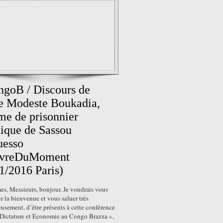
goB / Discours de
 Modeste Boukadia,
e de prisonnier
tique de Sassou
uesso
ivreDuMoment
1/2016 Paris)
s, Messieurs, bonjour. Je voudrais vous
r la bienvenue et vous saluer très
usement, d’être présents à cette conférence
 Dictature et Economie au Congo Brazza »,