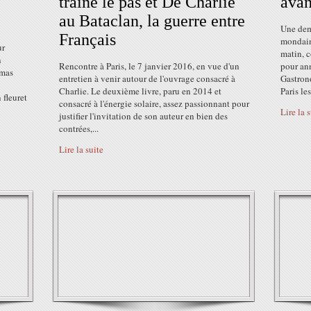
traîne le pas et De Charlie
avan
au Bataclan, la guerre entre
Une demi
Français
mondain 
ur
matin, c
n
Rencontre à Paris, le 7 janvier 2016, en vue d'un
pour an
omas
entretien à venir autour de l'ouvrage consacré à
Gastron
Charlie. Le deuxième livre, paru en 2014 et
Paris le
 fleuret
consacré à l'énergie solaire, assez passionnant pour
Lire la 
justifier l'invitation de son auteur en bien des
contrées,...
Lire la suite