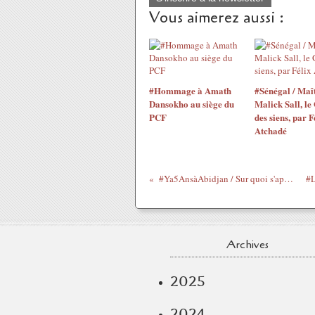
Vous aimerez aussi :
#Hommage à Amath
#Sénégal / Maî
Dansokho au siège du
Malick Sall, le
PCF
des siens, par F
Atchadé
#Ya5AnsàAbidjan / Sur quoi s'appuie Paris Match... (#ProcèsGbagbo #DevoirdHistoire)
Archives
2025
2024