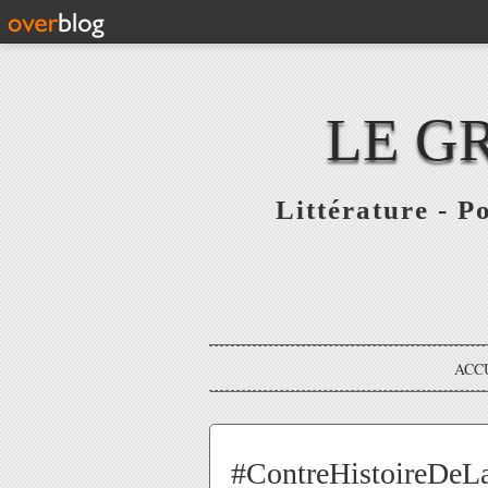
LE G
Littérature - P
ACC
#ContreHistoireDeL