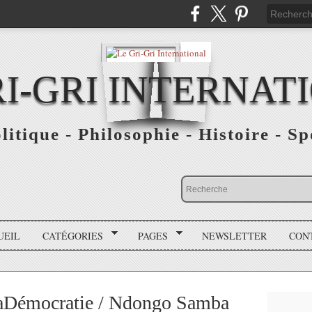
RI-GRI INTERNAT
olitique - Philosophie - Histoire - S
UEIL
CATÉGORIES
PAGES
NEWSLETTER
CON
aDémocratie / Ndongo Samba