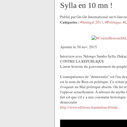
Sylla en 10 mn !
Publié par Gri-Gri International sur 6 Janv
Catégories :
#Sénégal 2011
,
#Politique
,
#L
Ajoutée le 30 nov. 2015
Interview avec Ndongo Samba Sylla, Daka
CONTRE LA RÉPUBLIQUE
L'autre histoire du gouvernement du peuple
L'omniprésence de "démocratie" est l'un des f
est le nom du Bien en politique. Ce n'était 
évoquait un Mal politique absolu. On lui re
l'oppose actuellement. À rebours du mythe r
fait est que s'il y a une constante historique
démocratie.
http://www.editions-harmattan.fr/inde...