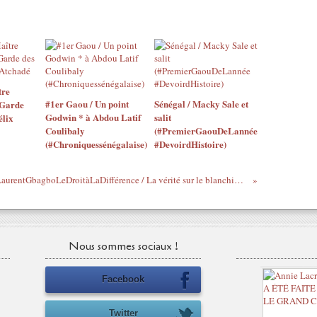
tre
#1er Gaou / Un point
Sénégal / Macky Sale et
 Garde
Godwin * à Abdou Latif
salit
élix
Coulibaly
(#PremierGaouDeLannée
(#Chroniquessénégalaise)
#DevoirdHistoire)
#LaurentGbagboLeDroitàLaDifférence / La vérité sur le blanchiment de l'argent de Bouaké et Korhogo, par Ahmat Dansokho (#Sénégal #KonanBanny #Wade)
Nous sommes sociaux !
Facebook
Twitter