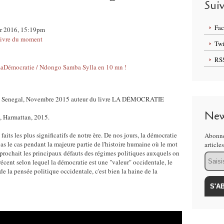
Sui
Fa
ier 2016, 15:19pm
ivre du moment
Twi
RS
r, Senegal, Novembre 2015 auteur du livre LA DÉMOCRATIE
New
, Harmattan, 2015.
aits les plus significatifs de notre ère. De nos jours, la démocratie
Abonne
pas le cas pendant la majeure partie de l'histoire humaine où le mot
article
prochait les principaux défauts des régimes politiques auxquels on
Email
écent selon lequel la démocratie est une "valeur" occidentale, le
 de la pensée politique occidentale, c'est bien la haine de la