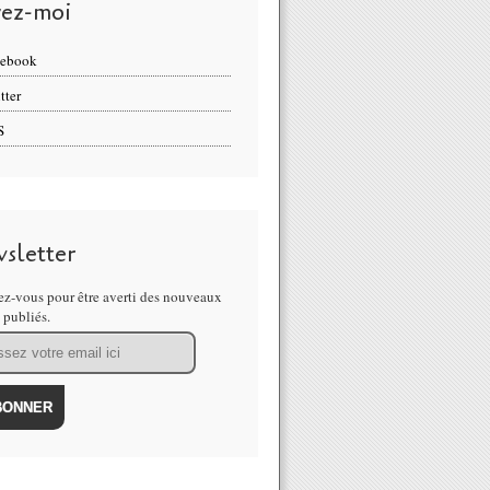
vez-moi
cebook
tter
S
sletter
z-vous pour être averti des nouveaux
s publiés.