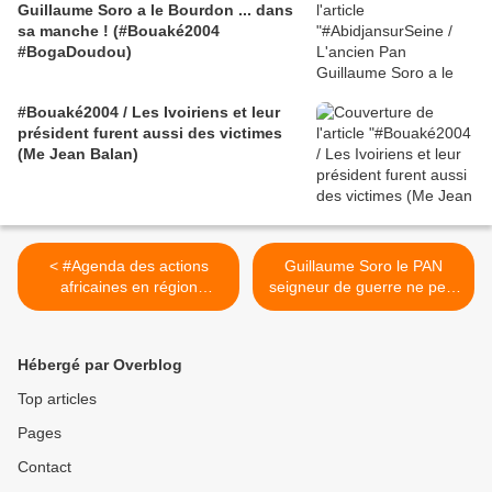
Guillaume Soro a le Bourdon ... dans
sa manche ! (#Bouaké2004
#BogaDoudou)
#Bouaké2004 / Les Ivoiriens et leur
président furent aussi des victimes
(Me Jean Balan)
< #Agenda des actions
Guillaume Soro le PAN
africaines en région
seigneur de guerre ne peut
parisienne de novembre et
pas venir en France / PCF
décembre 2015
>
Hébergé par Overblog
Top articles
Pages
Contact