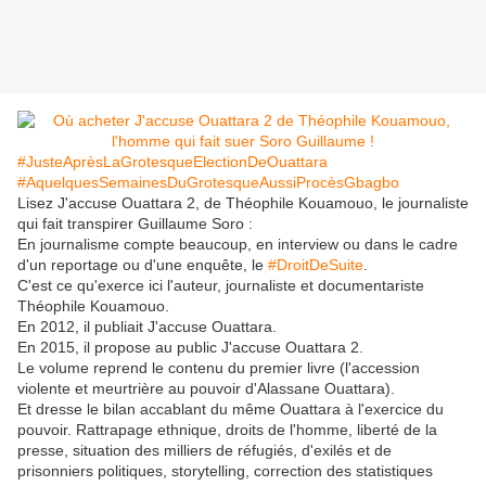
#‎JusteAprèsLaGrotesqueElectionDeOuattara‬
‪#‎AquelquesSemainesDuGrotesqueAussiProcèsGbagbo‬
Lisez J'accuse Ouattara 2, de Théophile Kouamouo, le journaliste
qui fait transpirer Guillaume Soro :
En journalisme compte beaucoup, en interview ou dans le cadre
d'un reportage ou d'une enquête, le
‪#‎DroitDeSuite‬
.
C'est ce qu'exerce ici l'auteur, journaliste et documentariste
Théophile Kouamouo.
En 2012, il publiait J'accuse Ouattara.
En 2015, il propose au public J'accuse Ouattara 2.
Le volume reprend le contenu du premier livre (l'accession
violente et meurtrière au pouvoir d'Alassane Ouattara).
Et dresse le bilan accablant du même Ouattara à l'exercice du
pouvoir. Rattrapage ethnique, droits de l'homme, liberté de la
presse, situation des milliers de réfugiés, d'exilés et de
prisonniers politiques, storytelling, correction des statistiques