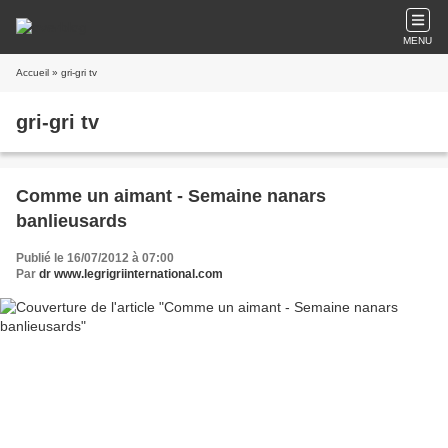
MENU
Accueil
» gri-gri tv
gri-gri tv
Comme un aimant - Semaine nanars
banlieusards
Publié le 16/07/2012 à 07:00
Par
dr www.legrigriinternational.com