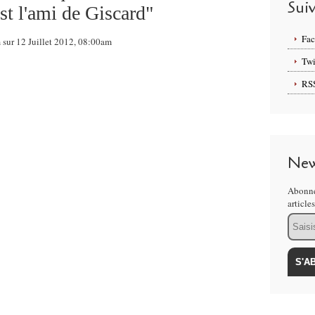
Sui
t l'ami de Giscard"
Fa
 sur 12 Juillet 2012, 08:00am
Twi
RS
New
Abonne
article
Email