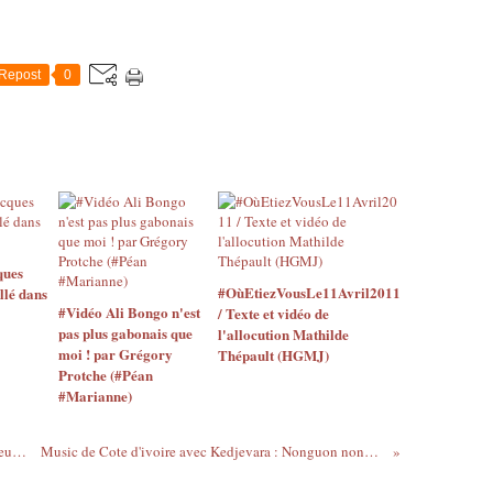
Repost
0
ques
#OùEtiezVousLe11Avril2011
llé dans
#Vidéo Ali Bongo n'est
/ Texte et vidéo de
pas plus gabonais que
l'allocution Mathilde
moi ! par Grégory
Thépault (HGMJ)
Protche (#Péan
#Marianne)
Beur Blanc rouge - Semaine nanars banlieusards
Music de Cote d'ivoire avec Kedjevara : Nonguon nonguon...