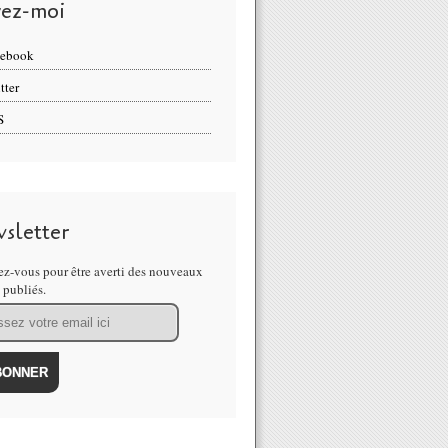
vez-moi
cebook
tter
S
sletter
z-vous pour être averti des nouveaux
s publiés.