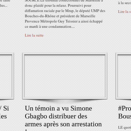
e faire
SOURCE Le tribunal correctionnel de Marseille a
à la sec
lus...
donc plaidé pour la relaxe. Poursuivi pour
diffamation raciale par le Mrap, le député UMP des
Lire la 
Bouches-du-Rhône et président de Marseille
Provence Métropole Guy Teissier a ainsi échappé
ce mardi à une condamnation....
Lire la suite
 Si
Un témoin a vu Simone
#Pr
les
Gbagbo distribuer des
Bou
armes après son arrestation
LE quoti