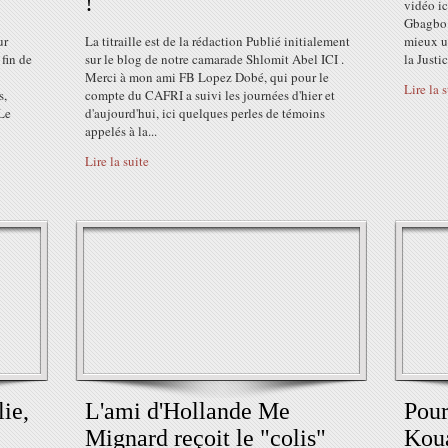
!
vidéo ic
Gbagbo e
ur
La titraille est de la rédaction Publié initialement
mieux un
fin de
sur le blog de notre camarade Shlomit Abel ICI .
la Justi
Merci à mon ami FB Lopez Dobé, qui pour le
Lire la 
s,
compte du CAFRI a suivi les journées d'hier et
Le
d'aujourd'hui, ici quelques perles de témoins
appelés à la...
Lire la suite
ie,
L'ami d'Hollande Me
Pour
Mignard reçoit le "colis"
Koua