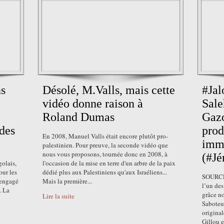
ns
Désolé, M.Valls, mais cette
#Jal
vidéo donne raison à
Sale
Roland Dumas
Gazo
des
prod
En 2008, Manuel Valls était encore plutôt pro-
imm
palestinien. Pour preuve, la seconde vidéo que
nous vous proposons, tournée donc en 2008, à
(#Jé
golais,
l'occasion de la mise en terre d'un arbre de la paix
our les
dédié plus aux Palestiniens qu'aux Israéliens...
SOURCE 
 engagé
Mais la première...
l’un des
. La
grâce n
Lire la suite
Saboteur
origina
Gillou 