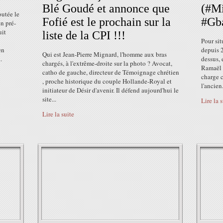
Blé Goudé et annonce que
(#M
outée le
Fofié est le prochain sur la
#Gba
 pré-
uit
liste de la CPI !!!
Pour sit
en
depuis 2
Qui est Jean-Pierre Mignard, l'homme aux bras
.
dessus, 
chargés, à l'extrême-droite sur la photo ? Avocat,
Ramaël (
catho de gauche, directeur de Témoignage chrétien
charge c
, proche historique du couple Hollande-Royal et
l'ancien.
initiateur de Désir d'avenir. Il défend aujourd'hui le
site...
Lire la 
Lire la suite