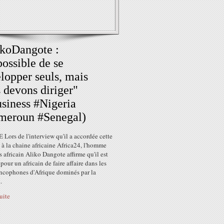
koDangote :
ossible de se
lopper seuls, mais
 devons diriger"
siness #Nigeria
meroun #Senegal)
ors de l'interview qu'il a accordée cette
à la chaine africaine Africa24, l'homme
es africain Aliko Dangote affirme qu'il est
e pour un africain de faire affaire dans les
ancophones d'Afrique dominés par la
.
suite