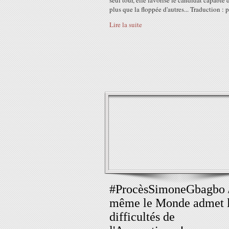
seul tour, elle favorise le candidat capable d
plus que la floppée d'autres... Traduction : p
Lire la suite
#ProcèsSimoneGbagbo /
même le Monde admet 
difficultés de