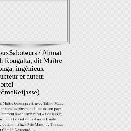
ouxSaboteurs / Ahmat
h Rougalta, dit Maître
nga, ingénieux
ucteur et auteur
ortel
rômeReijasse)
Maître Gazonga est, avec Talino Manu
 artistes les plus populaires de son pays,
otamment à son fameux hit « Les Jaloux
s » que l’on retrouve dans la bande
le du film « Black Mic Mac » de Thomas
et Cheikh Doucouré…...