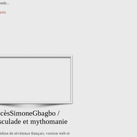
onde...
suite
ocèsSimoneGbagbo /
sculade et mythomanie
dien de révérence français, version web et