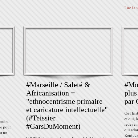
Lire la 
#Marseille / Saleté &
#Mo
Africanisation =
plus
"ethnocentrisme primaire
par 
et caricature intellectuelle"
Ou l'his
(#Teissier
et qui, 
iendra
redeven
#GarsDuMoment)
ue pour
qui ado
ur un
Kentuck