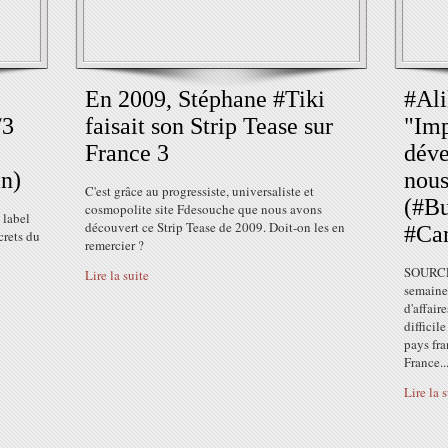
En 2009, Stéphane #Tiki
#Ali
/3
faisait son Strip Tease sur
"Imp
France 3
déve
n)
nous
C'est grâce au progressiste, universaliste et
(#Bu
cosmopolite site Fdesouche que nous avons
 label
découvert ce Strip Tease de 2009. Doit-on les en
#Ca
crets du
remercier ?
SOURCE L
Lire la suite
semaine 
d'affair
difficil
pays fr
France...
Lire la 