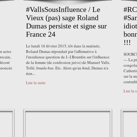
#VallsSousInfluence / Le
#RCA
Vieux (pas) sage Roland
#Sam
Dumas persiste et signe sur
idio
France 24
bonn
!!!
Le lundi 16 février 2015, tôt dans la matinée,
ur actes
Roland Dumas répondait par l'affirmative à
SOURCE
rocain,
l'insidieuse question de J.-J.Bourdin sur l'influence
— La pro
décoré
de la femme (de confession juive) de Manuel Valls.
congola
nnoncée
Tollé, branle-bas. Etc. Alors qu'au fond, Dumas n'a
Catheri
rien...
sur la m
centrafr
Lire la suite
Lire la 