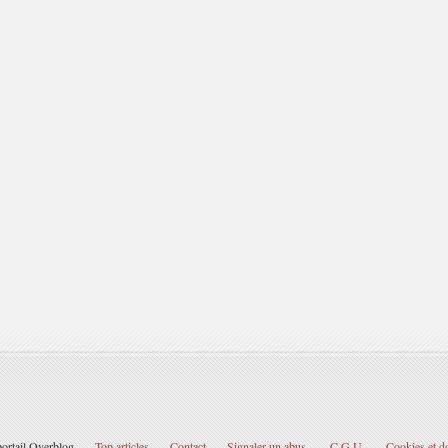
portail Overblog
Top articles
Contact
Signaler un abus
C.G.U.
Cookies et d