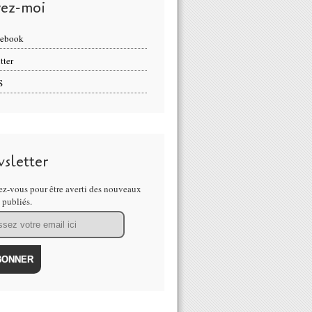
vez-moi
cebook
tter
S
sletter
z-vous pour être averti des nouveaux
s publiés.