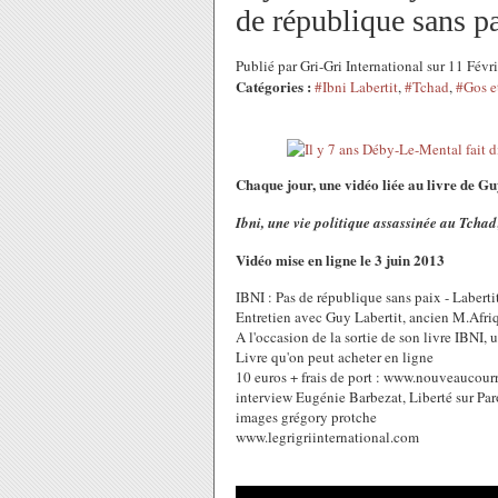
de république sans pa
Publié par Gri-Gri International sur 11 Fév
Catégories :
#Ibni Labertit
,
#Tchad
,
#Gos e
Chaque jour, une vidéo liée au livre de 
Ibni, une vie politique assassinée au Tchad
Vidéo mise en ligne le 3 juin 2013
IBNI : Pas de république sans paix - Labert
Entretien avec Guy Labertit, ancien M.Afriq
A l'occasion de la sortie de son livre IBNI, 
Livre qu'on peut acheter en ligne
10 euros + frais de port : www.nouveaucourr
interview Eugénie Barbezat, Liberté sur Par
images grégory protche
www.legrigriinternational.com