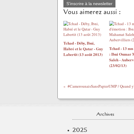
S'inscrire à la newsletter
Vous aimerez aussi :
Tchad - Déby, Ibni,
Tchad - 13 mn
Habré et le Qatar - Guy
: Ibni Oumar
Labertit (13 août 2013)
Saleh - Aubervi
(23/02/13)
Archives
2025