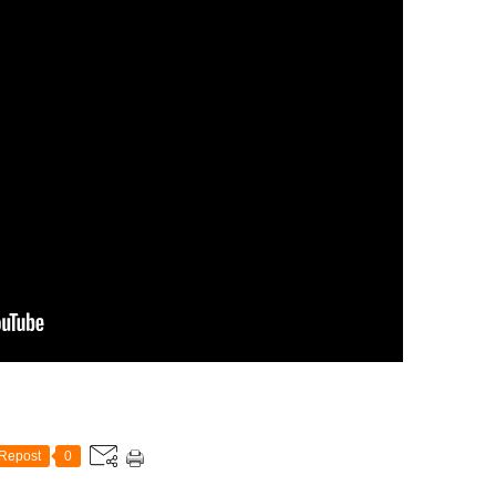
Repost
0