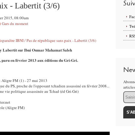
Sui
ix - Labertit (3/6)
Fa
rier 2015, 08:00am
t Gars du moment
Twi
RS
Guy Labertit sur Ibni Oumar Mahamat Saleh
, paru en février 2013 aux éditions du Gri-Gri.
New
it Aligre FM (1) - 27 mai 2013
Abonne
ue du PS, proche de l'opposant tchadien assassiné en février 2008...
article
une vie politique assassinée au Tchad (éd Gri-Gri)
Email
ier.net
ole (Aligre FM)