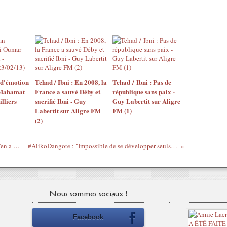
 d'émotion
Tchad / Ibni : En 2008, la
Tchad / Ibni : Pas de
 Mahamat
France a sauvé Déby et
république sans paix -
lliers
sacrifié Ibni - Guy
Guy Labertit sur Aligre
Labertit sur Aligre FM
FM (1)
(2)
#CamerounaisSansPapierUMP / Quand y'en a un ça va, c'est quand il y en a beaucoup qu'il y a des problèmes...
#AlikoDangote : "Impossible de se développer seuls, mais nous devons diriger" (#Business #Nigeria #Cameroun #Senegal)
Nous sommes sociaux !
Facebook