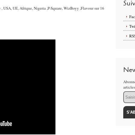
Sui
e , USA, UE, Afrique, Nigeria ,P-Square, WizBoyy ,Flavour sur 16
Fa
Twi
RS
New
Abonne
article
Email