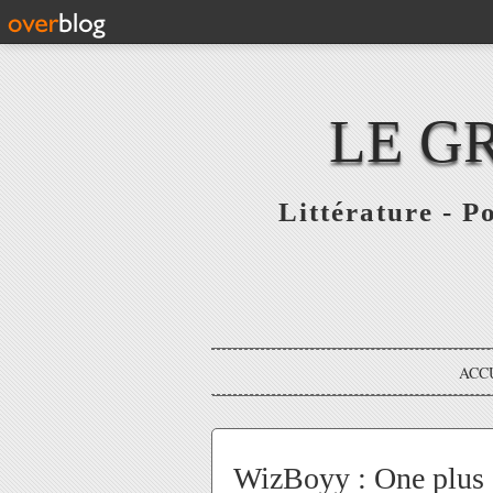
LE G
Littérature - P
ACC
WizBoyy : One plus