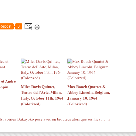
Repost
0
 et André
Miles Davis Quintet,
Max Roach Quartet &
hopin
Teatro dell'Arte, Milan,
Abbey Lincoln, Belgium,
Italy, October 11th, 1964
January 10, 1964
(Colorized)
(Colorized)
Le Valls ivoirien Bakayoko pose avec un brouteur alors que ses flics n'ont pas assez de menottes