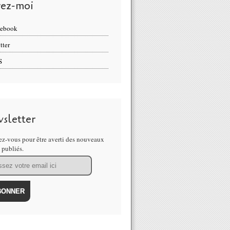
vez-moi
cebook
tter
S
sletter
z-vous pour être averti des nouveaux
s publiés.