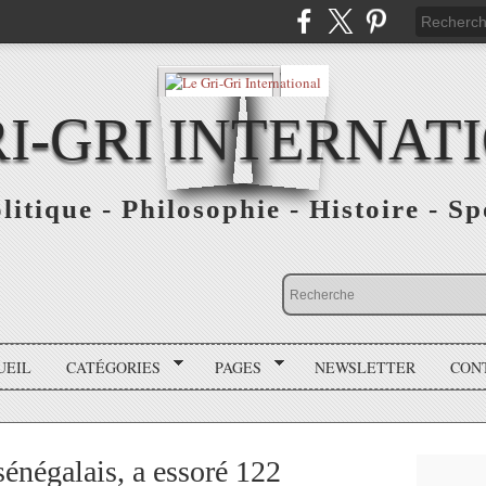
RI-GRI INTERNAT
olitique - Philosophie - Histoire - S
UEIL
CATÉGORIES
PAGES
NEWSLETTER
CON
négalais, a essoré 122