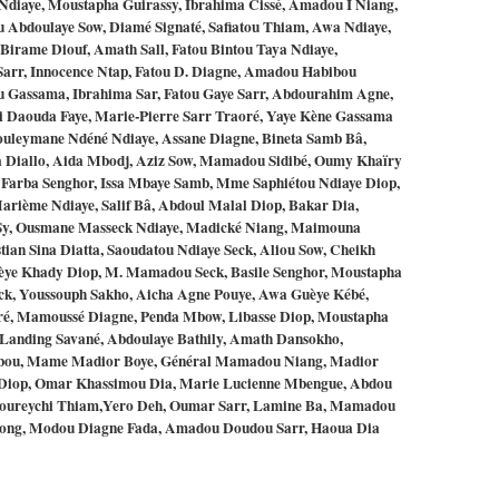
Ndiaye, Moustapha Guirassy, Ibrahima Cissé, Amadou I Niang,
Abdoulaye Sow, Diamé Signaté, Safiatou Thiam, Awa Ndiaye,
Birame Diouf, Amath Sall, Fatou Bintou Taya Ndiaye,
rr, Innocence Ntap, Fatou D. Diagne, Amadou Habibou
u Gassama, Ibrahima Sar, Fatou Gaye Sarr, Abdourahim Agne,
ji Daouda Faye, Marie-Pierre Sarr Traoré, Yaye Kène Gassama
Souleymane Ndéné Ndiaye, Assane Diagne, Bineta Samb Bâ,
 Diallo, Aida Mbodj, Aziz Sow, Mamadou Sidibé, Oumy Khaïry
, Farba Senghor, Issa Mbaye Samb, Mme Saphiétou Ndiaye Diop,
rième Ndiaye, Salif Bâ, Abdoul Malal Diop, Bakar Dia,
 Sy, Ousmane Masseck Ndiaye, Madické Niang, Maimouna
tian Sina Diatta, Saoudatou Ndiaye Seck, Aliou Sow, Cheikh
èye Khady Diop, M. Mamadou Seck, Basile Senghor, Moustapha
ck, Youssouph Sakho, Aicha Agne Pouye, Awa Guèye Kébé,
é, Mamoussé Diagne, Penda Mbow, Libasse Diop, Moustapha
 Landing Savané, Abdoulaye Bathily, Amath Dansokho,
mbou, Mame Madior Boye, Général Mamadou Niang, Madior
e Diop, Omar Khassimou Dia, Marie Lucienne Mbengue, Abdou
 Khoureychi Thiam,Yero Deh, Oumar Sarr, Lamine Ba, Mamadou
dong, Modou Diagne Fada, Amadou Doudou Sarr, Haoua Dia