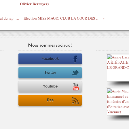
Olivier Berruyer)
Cauchemar de Zemmour & dégât collatéral du rap : "La bicrave est dans ma tête"
Election MISS MAGIC CLUB LA COUR DES GRANDS le 13 juillet 2010
Nous sommes sociaux !
Facebook
Twitter
Youtube
Rss