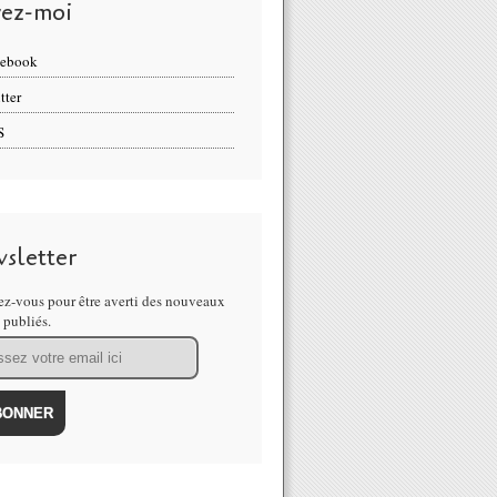
vez-moi
cebook
tter
S
sletter
z-vous pour être averti des nouveaux
s publiés.