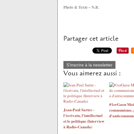
Photo & Texte – N.B.
Partager cet article
S'inscrire à la newsletter
Vous aimerez aussi :
#1erGaou Moins
Jean-Paul Sartre -
communisme, pl
l'écrivain, l'intellectuel
d'anticommun
et le politique (Interview
à Radio-Canada)