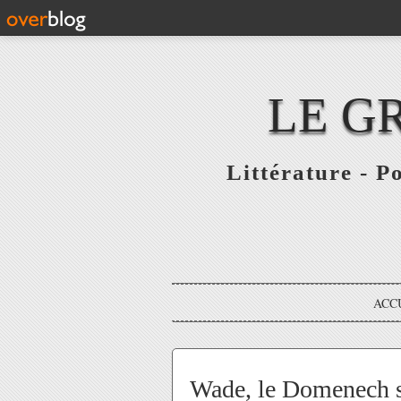
LE G
Littérature - P
ACC
Wade, le Domenech sé