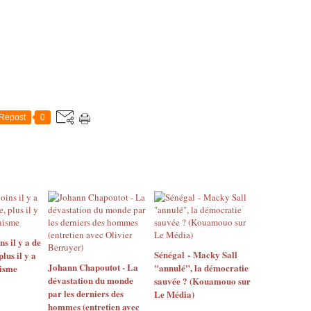
Repost
0
 il y a de
Sénégal - Macky Sall
us il y a
Johann Chapoutot - La
"annulé", la démocratie
isme
dévastation du monde
sauvée ? (Kouamouo sur
par les derniers des
Le Média)
hommes (entretien avec