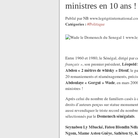
ministres en 10 ans !
Publié par NB www.legrigriinternational.co
Catégories :
#Politique
Entre 1960 et 1980, le Sénégal, dirigé par 
Léopold 
français »
, son premier président,
Abdou « 2 mètres de whisky » Diouf
, le 
20 remaniements et réaménagements, préci
Abdoulaye « Gorgui » Wade
, en mars 200
ministres !
Après celui du nombre de familiers casés à 
droits d’auteurs perçus sur statue monument
aussi revendiquer le triste record du nombre
Domenech sénégalais
sélectionnés par le
.
Seynabou Ly Mbacké, Fatou Blondin Ndia
Ngom, Mame Astou Guèye, Safiétou Sy, 