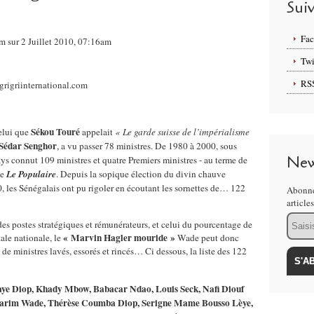
Sui
Fa
m sur 2 Juillet 2010, 07:16am
Twi
RS
Sékou Touré
celui que
appelait
« Le garde suisse de l’impérialisme
Sédar Senghor
, a vu passer 78 ministres. De 1980 à 2000, sous
New
pays connut 109 ministres et quatre Premiers ministres - au terme de
se
Le Populaire
.
Depuis la sopique élection du divin chauve
0, les Sénégalais ont pu rigoler en écoutant les sornettes de… 122
Abonne
article
Email
des postes stratégiques et rémunérateurs, et celui du pourcentage de
« Marvin Hagler mouride »
ale nationale, le
Wade peut donc
 de ministres lavés, essorés et rincés…
Ci dessous, la liste des 122
ye Diop, Khady Mbow, Babacar Ndao, Louis Seck, Nafi Diouf
Karim Wade, Thérèse Coumba Diop, Serigne Mame Bousso Lèye,