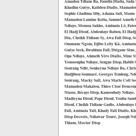
Amadou Tdiane Ba, Faustin Diatta, Sada 
Khadim Guèye, Kalidou Diallo, Mamadou 
Sophie Gladima Siby, Adama Sall, Mame 
Mamadou Lamine Keita, Samuel Ameth Sa
Ndiaye, Moussa Sakho, Aminata Lô, Fato
El Hadj Diouf, Abdoulaye Babou, El Had
Dia, Cheikh Tidiane Sy, Awa Fall Diop, 
Ousmane Ngom, Djibo Leïty Kâ, Aminata
Guèye Seck, Ibrahima Fall, Diégane Sène
Opa Ndiaye, Ahmeth Yéro Diallo, Mme Ma
Youssoupha Ndiaye, Sengne Diop, Habib
Sourang Ndir, Soukeyna Ndiaye Ba, Chris
Hadjibou Soumaré, Georges Tendeng, Nd
Sourang, Macky Sall, Awa Marie Coll Se
Mamadou Makalou, Thieo Cissé Doucour
Niasse, Bécaye Diop, Kansoubaly Ndiaye,
Madieyna Diouf, Pape Diouf, Youba Sa
Diouf, Cheikh Tidiane Gadio, Abdoulay
Fall, Aminata Tall, Khady Fall Diallo,
Diop Decroix, Ndiawar Touré, Joseph N
Thiam, Moctar Diop