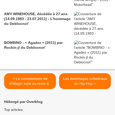
AMY WINEHOUSE, décédée à 27 ans
(14.09.1983 - 23.07.2011) - L'hommage
du Deblocnot'
BOMBINO - « Agadez » (2011) par
Rockin-jl du Deblocnot'
< Le commentaire de
Les dommages collatéraux
d'Alayer suite au texte de
du Hip-Hop >
Raphaël Confiant sur le
vote de la Martinique et de
la Guyane
Hébergé par Overblog
Top articles