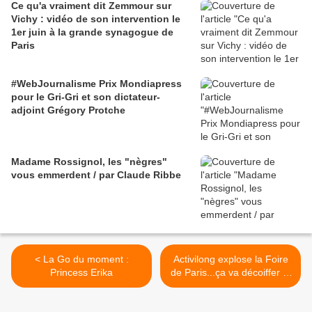
Ce qu'a vraiment dit Zemmour sur
Vichy : vidéo de son intervention le
1er juin à la grande synagogue de
Paris
#WebJournalisme Prix Mondiapress
pour le Gri-Gri et son dictateur-
adjoint Grégory Protche
Madame Rossignol, les "nègres"
vous emmerdent / par Claude Ribbe
< La Go du moment :
Activilong explose la Foire
Princess Erika
de Paris...ça va décoiffer !!!
Rdv hall des tropiques
Stand 41 Allée A >