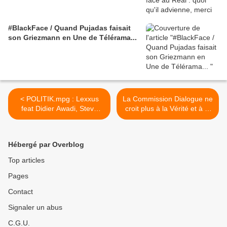
#BlackFace / Quand Pujadas faisait
son Griezmann en Une de Télérama...
< POLITIK.mpg : Lexxus
La Commission Dialogue ne
feat Didier Awadi, Steve
croit plus à la Vérité et à la
Mav et Fredy Massamba
Réconciliation sous
Ouattara, dixit RFI >
Hébergé par Overblog
Top articles
Pages
Contact
Signaler un abus
C.G.U.