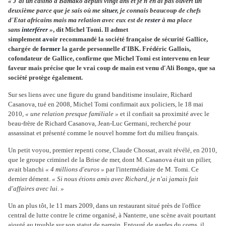
« J'ai un casino à Bamako depuis vingt ans et je n'en ai pas ouvert un
deuxième parce que je sais où me
situer
, je connais beaucoup de chefs
d'Etat africains mais ma relation avec eux est de
rester
à ma place
sans
interférer
»
, dit Michel Tomi. Il admet
simplement
avoir
recommandé la société française de sécurité Gallice,
chargée de
former
la garde personnelle d'IBK. Frédéric Gallois,
cofondateur de Gallice, confirme que Michel Tomi est intervenu en leur
faveur mais précise que le vrai coup de main est venu d'Ali Bongo, que sa
société protège également.
Sur ses liens avec une figure du grand banditisme insulaire, Richard
Casanova, tué en 2008, Michel Tomi confirmait aux policiers, le 18 mai
2010,
« une relation presque familiale »
et il confiait sa proximité avec le
beau-frère de Richard Casanova, Jean-Luc Germani, recherché pour
assassinat et présenté comme le nouvel homme fort du milieu français.
Un petit voyou, premier repenti corse, Claude Chossat, avait révélé, en 2010,
que le groupe criminel de la Brise de mer, dont M. Casanova était un pilier,
avait blanchi
« 4 millions d'euros »
par l'intermédiaire de M. Tomi. Ce
dernier dément.
« Si nous étions amis avec Richard, je n'ai jamais fait
d'affaires avec lui. »
Un an plus tôt, le 11 mars 2009, dans un restaurant situé près de l'office
central de lutte contre le crime organisé, à Nanterre, une scène avait pourtant
ajouté au trouble sur son statut de parrain. Entouré de gardes du corps, il