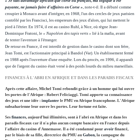
« Je suis davantage africain que corse ou français, ma logique a été
payante, ne jamais
faire
d'affaires en Corse »
, note-t-il. Il a débuté comme
croupier à
Monaco
avant d'
intégrer
, en 1968, l'un des cercles de jeux parisien
contrôlé par les Francisci, les empereurs des jeux d'alors, qui lui mettent le
pied à l'étrier. En 1974, il est au casino Ruhl, à
Nice
, où règne Jean-
Dominique Fratoni, le
« Napoléon des tapis verts »
lié à la mafia, avant
de
tenter
l'aventure à l'étranger.
De retour en France, il est interdit de gestion dans le casino dont son frère,
Jean Tomi, est l'actionnaire principal à Bandol (Var). Un établissement fermé
en 1988 après l'ouverture d'une
enquête
. Lors du
procès
, en 1996, il apparaît
que de l'argent du casino était versé à des poids lourds du milieu marseillais.
FINANCES À L'ABRI EN AFRIQUE ET DANS LES PARADIS FISCAUX
Après cette affaire, Michel Tomi rebondit grâce à un homme qui lui ouvre
les portes de l'Afrique : Robert Feliciaggi. Tomi apporte sa connaissance
des jeux et une idée :
implanter
le PMU en Afrique francophone. L'Afrique
subsaharienne leur ouvre les portes. Leur fortune est faite.
Ses
finances
, aujourd'hui illimitées, sont à l'abri en Afrique et dans les
paradis fiscaux car il n'a plus aucun compte bancaire en France depuis
l'affaire du casino d'Annemasse. Il a été condamné pour
avoir
financé,
par le biais de sa fille, directrice du PMU au
Gabon
, la campagne du