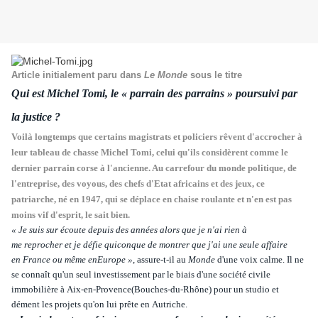
Article initialement paru dans
Le Monde
sous le titre
Qui est Michel Tomi, le « parrain des parrains » poursuivi par
la justice ?
Voilà longtemps que certains magistrats et policiers rêvent d'accrocher à
leur tableau de chasse Michel Tomi, celui qu'ils considèrent comme le
dernier parrain corse à l'ancienne. Au carrefour du monde politique, de
l'entreprise, des voyous, des chefs d'Etat africains et des jeux, ce
patriarche, né en 1947, qui se déplace en chaise roulante et n'en est pas
moins vif d'esprit, le sait bien.
« Je suis sur écoute depuis des années alors que je n'ai rien à
me
reprocher
et je défie quiconque de
montrer
que j'ai une seule affaire
en
France
ou même en
Europe
»
, assure-t-il au
Monde
d'une voix calme. Il ne
se connaît qu'un seul investissement par le biais d'une société civile
immobilière à
Aix-en-Provence
(Bouches-du-Rhône) pour un studio et
dément les projets qu'on lui prête en
Autriche
.