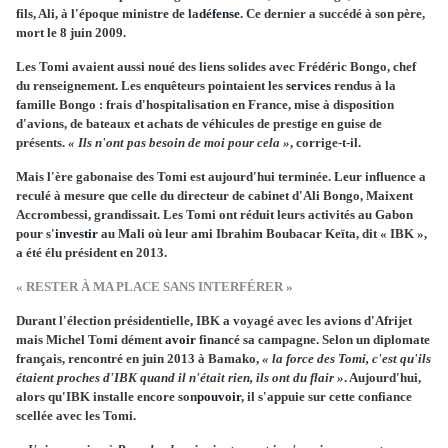
fils, Ali, à l'époque ministre de la
défense
. Ce dernier a succédé à son père,
mort le 8 juin 2009.
Les Tomi avaient aussi noué des liens solides avec Frédéric Bongo, chef
du renseignement. Les enquêteurs pointaient les
services
rendus à la
famille Bongo : frais d'hospitalisation en France, mise à disposition
d'avions, de bateaux et achats de véhicules de prestige en guise de
présents.
« Ils n'ont pas besoin de moi pour cela »
, corrige-t-il.
Mais l'ère gabonaise des Tomi est aujourd'hui terminée. Leur influence a
reculé à mesure que celle du directeur de cabinet d'Ali Bongo, Maixent
Accrombessi, grandissait. Les Tomi ont réduit leurs activités au Gabon
pour s'
investir
au Mali où leur ami Ibrahim Boubacar Keïta, dit « IBK »,
a été élu président en 2013.
« RESTER À MA PLACE SANS INTERFÉRER »
Durant l'élection présidentielle, IBK a voyagé avec les avions d'Afrijet
mais Michel Tomi dément
avoir
financé sa campagne. Selon un diplomate
français, rencontré en juin 2013 à Bamako,
« la force des Tomi, c'est qu'ils
étaient proches d'IBK quand il n'était rien, ils ont du flair »
. Aujourd'hui,
alors qu'IBK installe encore son
pouvoir
, il s'appuie sur cette confiance
scellée avec les Tomi.