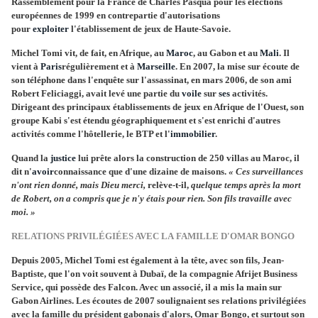
Rassemblement pour la France de Charles Pasqua pour les élections
européennes de 1999 en contrepartie d'autorisations
pour
exploiter
l'établissement de jeux de Haute-Savoie.
Michel Tomi vit, de fait, en Afrique, au
Maroc
, au Gabon et au
Mali
. Il
vient à
Paris
régulièrement et à
Marseille
. En 2007, la mise sur écoute de
son téléphone dans l'enquête sur l'assassinat, en mars 2006, de son ami
Robert Feliciaggi, avait levé une partie du
voile
sur
ses
activités.
Dirigeant des principaux établissements de jeux en Afrique de l'Ouest, son
groupe Kabi s'est étendu géographiquement et s'est enrichi d'autres
activités comme l'hôtellerie, le BTP et l'
immobilier
.
Quand la
justice
lui prête alors la construction de 250 villas au Maroc, il
dit n'
avoir
connaissance que d'une dizaine de maisons.
« Ces surveillances
n'ont rien donné, mais Dieu merci,
relève-t-il,
quelque temps après la mort
de Robert, on a compris que je n'y étais pour rien. Son fils travaille avec
moi. »
RELATIONS PRIVILÉGIÉES AVEC LA FAMILLE D'OMAR BONGO
Depuis 2005, Michel Tomi est également à la tête, avec son fils, Jean-
Baptiste, que l'on voit souvent à Dubaï, de la compagnie Afrijet Business
Service, qui possède des Falcon. Avec un associé, il a mis la main sur
Gabon Airlines. Les écoutes de 2007 soulignaient ses relations privilégiées
avec la famille du président gabonais d'alors, Omar Bongo, et surtout son