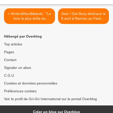
< #InterditAuxBâtards : "Le
Sear / Get Busy dédicace le
livre le plus drôle du
5 avril à Rennes au Festival
printemps 2014" / Patrick
Dooinit #InterditAuxBâtards
Besson (Le Point)
>
Hébergé par Overblog
Top articles
Pages
Contact
Signaler un abus
C.G.U.
Cookies et données personnelles
Préférences cookies
Voir le profil de Gri-Gri International sur le portail Overblog
Créer un blog sur Overblog