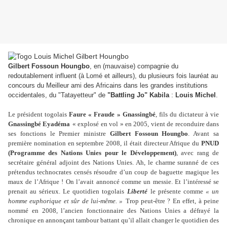
Gilbert Fossoun Houngbo
, en (mauvaise) compagnie du
redoutablement influent (à Lomé et ailleurs), du plusieurs fois lauréat au
concours du Meilleur ami des Africains dans les grandes institutions
occidentales, du "Tatayetteur" de
"Battling Jo" Kabila
:
Louis Michel
.
Le président togolais
Faure « Fraude » Gnassingbé
, fils du dictateur à vie
Gnassingbé Eyadéma
« explosé en vol » en 2005, vient de reconduire dans
ses fonctions le Premier ministre
Gilbert Fossoun Houngbo
. Avant sa
première nomination en septembre 2008, il était directeur Afrique du
PNUD
(Programme des Nations Unies pour le Développement)
, avec rang de
secrétaire général adjoint des Nations Unies. Ah, le charme suranné de ces
prétendus technocrates censés résoudre d’un coup de baguette magique les
maux de l’Afrique ! On l’avait annoncé comme un messie. Et l’intéressé se
prenait au sérieux. Le quotidien togolais
Liberté
le présente comme
« un
homme euphorique et sûr de lui-même. »
Trop peut-être ? En effet, à peine
nommé en 2008, l’ancien fonctionnaire des Nations Unies a défrayé la
chronique en annonçant tambour battant qu’il allait changer le quotidien des