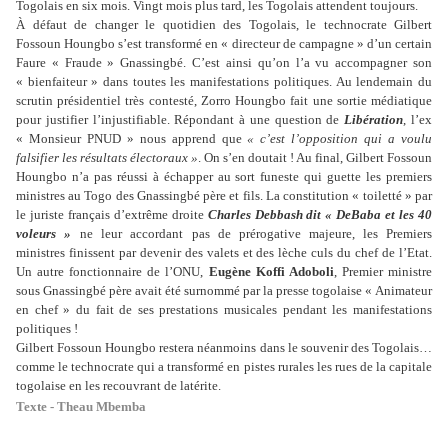
Togolais en six mois. Vingt mois plus tard, les Togolais attendent toujours.
À défaut de changer le quotidien des Togolais, le technocrate Gilbert
Fossoun Houngbo s’est transformé en « directeur de campagne » d’un certain
Faure « Fraude » Gnassingbé. C’est ainsi qu’on l’a vu accompagner son
« bienfaiteur » dans toutes les manifestations politiques. Au lendemain du
scrutin présidentiel très contesté, Zorro Houngbo fait une sortie médiatique
pour justifier l’injustifiable. Répondant à une question de
Libération
, l’ex
« Monsieur PNUD » nous apprend que
« c’est l’opposition qui a voulu
falsifier les résultats électoraux »
. On s’en doutait ! Au final, Gilbert Fossoun
Houngbo n’a pas réussi à échapper au sort funeste qui guette les premiers
ministres au Togo des Gnassingbé père et fils. La constitution « toiletté » par
le juriste français d’extrême droite
Charles Debbash dit « DeBaba et les 40
voleurs »
ne leur accordant pas de prérogative majeure, les Premiers
ministres finissent par devenir des valets et des lèche culs du chef de l’Etat.
Un autre fonctionnaire de l’ONU,
Eugène Koffi Adoboli
, Premier ministre
sous Gnassingbé père avait été surnommé par la presse togolaise « Animateur
en chef » du fait de ses prestations musicales pendant les manifestations
politiques !
Gilbert Fossoun Houngbo restera néanmoins dans le souvenir des Togolais…
comme le technocrate qui a transformé en pistes rurales les rues de la capitale
togolaise en les recouvrant de latérite.
Texte - Theau Mbemba