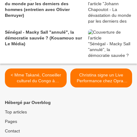
du monde par les derniers des
hommes (entretien avec Olivier
Berruyer)
Sénégal - Macky Sall "annulé", la
démocratie sauvée ? (Kouamouo sur
Le Média)
< Mme Takané, Conseiller
Christina signe un Live
culturel du Congo à
Performance chez Oprah
Libreville, à propos du
pour son grand retour... >
concours "Indépendances
et culture de la Paix" à
Hébergé par Overblog
Libreville
Top articles
Pages
Contact