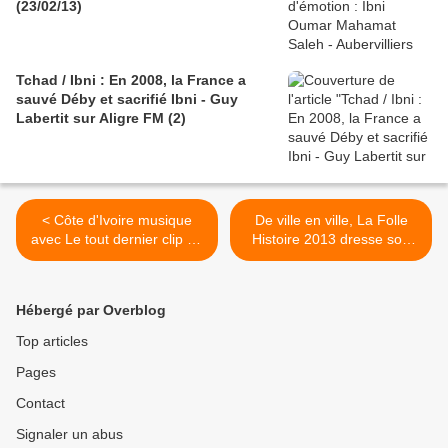
(23/02/13)
Tchad / Ibni : En 2008, la France a
sauvé Déby et sacrifié Ibni - Guy
Labertit sur Aligre FM (2)
< Côte d'Ivoire musique
De ville en ville, La Folle
avec Le tout dernier clip de
Histoire 2013 dresse son
bebi Philip TUDUKU, réalisé
panorama de l’actualité des
par Roland Le Binguiste
arts de la rue à travers une
cinquantaine de
Hébergé par Overblog
représentations, pour la
plupart des créations ou
Top articles
des premières. >
Pages
Contact
Signaler un abus