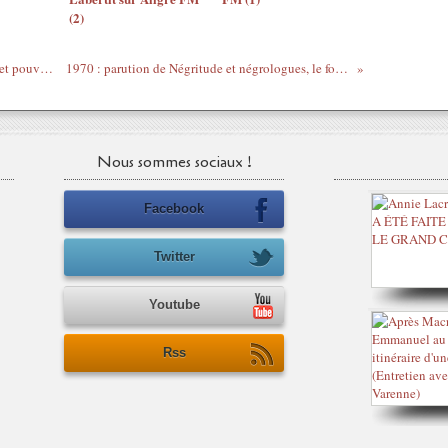
(2)
#feuilleton James Baldwin - Si Beale street pouvait parler (12 / 15, lu par Grégory Protche)
1970 : parution de Négritude et négrologues, le formidable essai de Stanislas Spero Adotevi...
Nous sommes sociaux !
Facebook
Twitter
Youtube
Rss