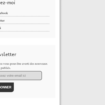
vez-moi
cebook
tter
S
sletter
z-vous pour être averti des nouveaux
s publiés.