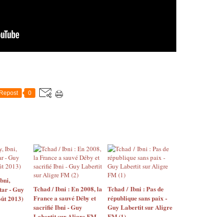
Repost
0
bni,
Tchad / Ibni : En 2008, la
Tchad / Ibni : Pas de
tar - Guy
France a sauvé Déby et
république sans paix -
ût 2013)
sacrifié Ibni - Guy
Guy Labertit sur Aligre
Labertit sur Aligre FM
FM (1)