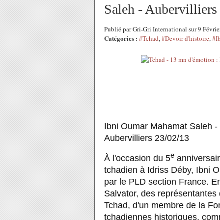
Saleh - Aubervilliers
Publié par Gri-Gri International sur 9 Févr
Catégories :
#Tchad
,
#Devoir d'histoire
,
#I
Ibni Oumar Mahamat Saleh - H
Aubervilliers 23/02/13 
e
À l'occasion du 5
 anniversai
tchadien à Idriss Déby, Ibni
par le PLD section France. En
Salvator, des représentantes 
Tchad, d'un membre de la Fond
tchadiennes historiques, comm