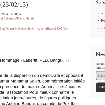
Sui
 (23/02/13)
Fa
ier 2024, 14:50pm
bni Labertit
,
#Francophonie
Twi
RS
New
ommage - Labertit, PLD, Bangui... - 
Abonne
article
Email
re de la disparition du démocrate et opposant 
 Oumar Mahamat Saleh, commémoration initiée 
 présence du maire d'Aubervilliers Jacques 
de l'association Pour mieux connaître le 
ation jean-Jaurès, de figures politiques 
e Antoine Bangui, du comité du Prix Ibni, 