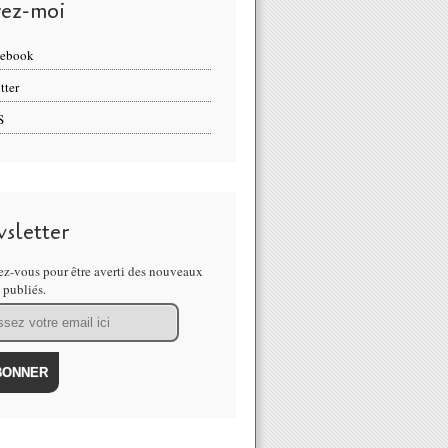
vez-moi
cebook
tter
S
sletter
z-vous pour être averti des nouveaux
s publiés.