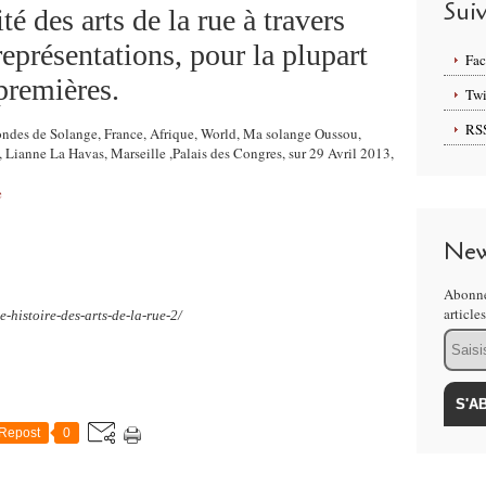
Sui
é des arts de la rue à travers
eprésentations, pour la plupart
Fa
premières.
Twi
RS
mondes de Solange, France, Afrique, World, Ma solange Oussou,
, Lianne La Havas, Marseille ,Palais des Congres, sur 29 Avril 2013,
e
New
Abonne
article
e-histoire-des-arts-de-la-rue-2/
Email
Repost
0