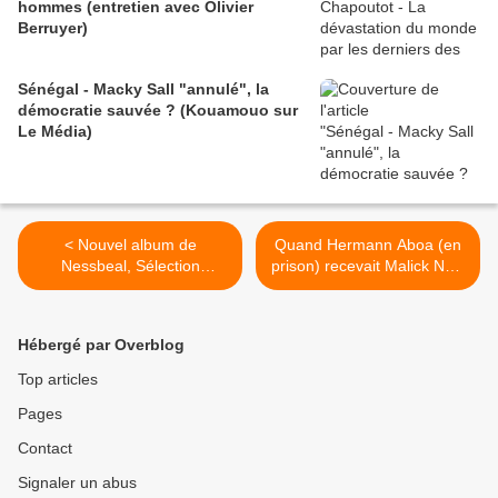
hommes (entretien avec Olivier
Berruyer)
Sénégal - Macky Sall "annulé", la
démocratie sauvée ? (Kouamouo sur
Le Média)
< Nouvel album de
Quand Hermann Aboa (en
Nessbeal, Sélection
prison) recevait Malick Noël
Naturelle, dans les bacs.
Seck (en prison) - La
Françafrique c'était mieux
avant... >
Hébergé par Overblog
Top articles
Pages
Contact
Signaler un abus