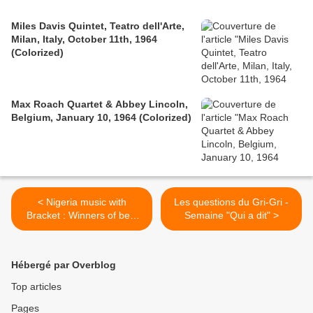
Miles Davis Quintet, Teatro dell'Arte,
Milan, Italy, October 11th, 1964
(Colorized)
Max Roach Quartet & Abbey Lincoln,
Belgium, January 10, 1964 (Colorized)
< Nigeria music with
Les questions du Gri-Gri -
Bracket : Winners of best
Semaine "Qui a dit" >
song (Yori Yori) in Africa in
2009 are back with Muah
Muah.
Hébergé par Overblog
Top articles
Pages