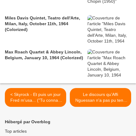
Miles Davis Quintet, Teatro dell'Arte,
Milan, Italy, October 11th, 1964
(Colorized)
Max Roach Quartet & Abbey Lincoln,
Belgium, January 10, 1964 (Colorized)
< Skyrock - Et puis un jour
Le discours qu'Affi
Fred m'usa... ("Tu connais
Nguessan n'a pas pu tenir
rien au son, comme Fred
devant la presse le 21 avril !
de Sky'")
>
Hébergé par Overblog
Top articles