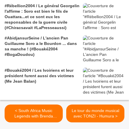
#Rébellion2004 / Le général Georgelin
l'affirme : Soro est bien le fils de
Ouattara...et ce sont eux les
responsables de la guerre civile
(#Chiracsavait #LaPresseaussi)
#AbidjansurSeine / L'ancien Pan
Guillaume Soro a le Bourdon ... dans
sa manche ! (#Bouaké2004
#BogaDoudou)
#Bouaké2004 / Les Ivoiriens et leur
président furent aussi des victimes
(Me Jean Balan)
< South Africa Music
Le tour du monde musical
Legends with Brenda
avec TONZI - Humura >
Fassie : Wedding D