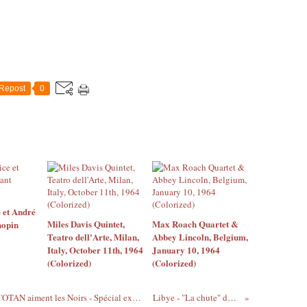
Repost
0
 et André
Miles Davis Quintet,
Max Roach Quartet &
hopin
Teatro dell'Arte, Milan,
Abbey Lincoln, Belgium,
Italy, October 11th, 1964
January 10, 1964
(Colorized)
(Colorized)
Voici comment le CNT de Sarkozy et de l'OTAN aiment les Noirs - Spécial exactions et massacres contre les Subsahariens en Libye
Libye - "La chute" de Sarkozy en Hitler