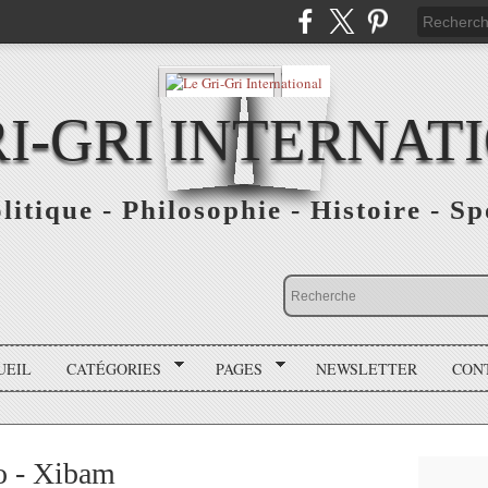
RI-GRI INTERNAT
olitique - Philosophie - Histoire - S
UEIL
CATÉGORIES
PAGES
NEWSLETTER
CON
o - Xibam