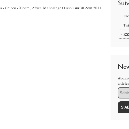
Sui
ica - Chicco - Xibam‬ , Africa, Ma solange Oussou sur 30 Août 2011,
Fa
Twi
RS
New
Abonne
article
Email