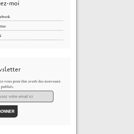
vez-moi
cebook
tter
S
sletter
z-vous pour être averti des nouveaux
s publiés.