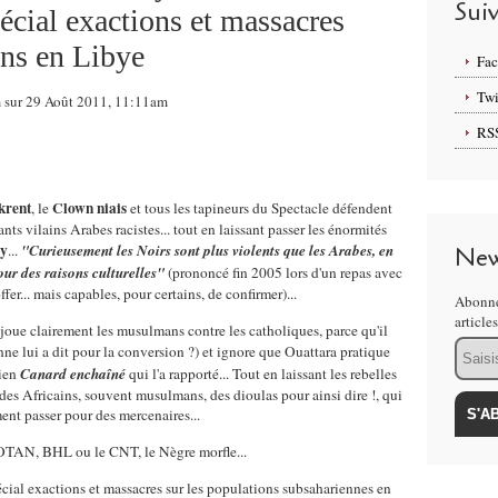
Sui
écial exactions et massacres
ens en Libye
Fa
Twi
m sur 29 Août 2011, 11:11am
RS
krent
Clown niais
, le
et tous les tapineurs du Spectacle défendent
ts vilains Arabes racistes... tout en laissant passer les énormités
zy
...
"Curieusement les Noirs sont plus violents que les Arabes, en
New
pour des raisons culturelles"
(prononcé fin 2005 lors d'un repas avec
fer... mais capables, pour certains, de confirmer)...
Abonne
article
, joue clairement les musulmans contre les catholiques, parce qu'il
Email
nne lui a dit pour la conversion ?) et ignore que Ouattara pratique
hien
Canard enchaîné
qui l'a rapporté... Tout en laissant les rebelles
s Africains, souvent musulmans, des dioulas pour ainsi dire !, qui
ment passer pour des mercenaires...
l'OTAN, BHL ou le CNT, le Nègre morfle...
écial exactions et massacres sur les populations subsahariennes en