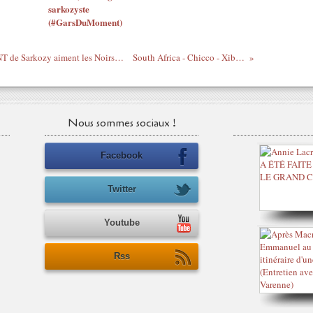
sarkozyste
(#GarsDuMoment)
Libye - Voici comment les rebelles du CNT de Sarkozy aiment les Noirs (5)
South Africa - Chicco - Xibam
Nous sommes sociaux !
Facebook
Twitter
Youtube
Rss