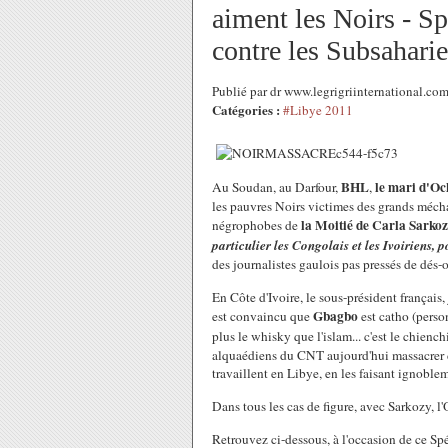
aiment les Noirs - Sp
contre les Subsahari
Publié par dr www.legrigriinternational.co
Catégories :
#Libye 2011
BHL
le mari d'Oc
Au Soudan, au Darfour,
,
les pauvres Noirs victimes des grands méchan
la Moitié de Carla Sarko
négrophobes de
particulier les Congolais et les Ivoiriens, 
des journalistes gaulois pas pressés de dés-of
En Côte d'Ivoire, le sous-président français
Gbagbo
est convaincu que
est catho (perso
plus le whisky que l'islam... c'est le chienc
alquaédiens du CNT aujourd'hui massacrer de
travaillent en Libye, en les faisant ignoble
Dans tous les cas de figure, avec Sarkozy, 
Retrouvez ci-dessous, à l'occasion de ce Sp