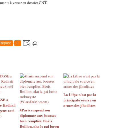
éments à verser au dossier CNT.
Repost
0
La Libye n’est pas la
GSE a
principale source en
de Kadhafi
armes des jihadistes
#Paris suspend son
geux raté
diplomate aux bourses
)
bien remplies, Boris
Boillon, aka le gai luron