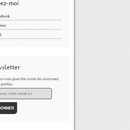
vez-moi
cebook
tter
S
sletter
z-vous pour être averti des nouveaux
s publiés.