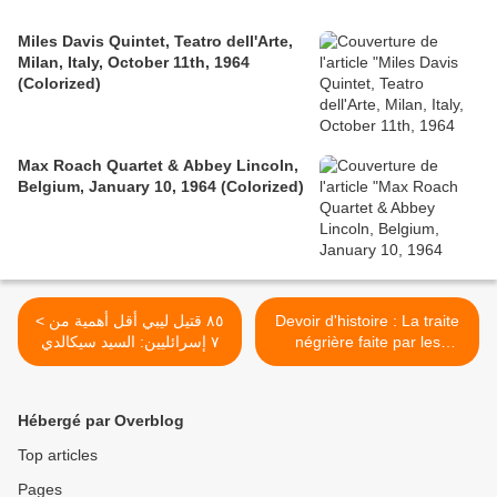
Miles Davis Quintet, Teatro dell'Arte,
Milan, Italy, October 11th, 1964
(Colorized)
Max Roach Quartet & Abbey Lincoln,
Belgium, January 10, 1964 (Colorized)
< ٨٥ قتيل ليبي أقل أهمية من
Devoir d'histoire : La traite
٧ إسرائليين: السيد سيكالدي
négrière faite par les
Européens a duré
seulement 3 siècles,
l'esclavage des noirs par
Hébergé par Overblog
les arabo-islamiques a duré
14 siècles au Moyen-Orient,
Top articles
et existerait encore >
Pages