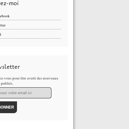
vez-moi
cebook
tter
S
sletter
z-vous pour être averti des nouveaux
s publiés.