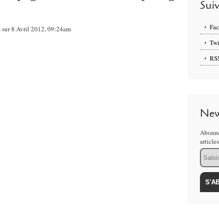
Sui
Fa
m sur 8 Avril 2012, 09:24am
Twi
RS
New
Abonne
article
Email