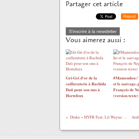
Partager cet article
Repost
S'inscrire à la newsletter
Vous aimerez aussi :
Gri-Gri d'or de la
#Mamoudou / 
cailleraterie à Rachida
et le sauvage, 
Dati pour son sms à
François de N
Hortefeux
(version texte)
Drake ~ HYFR Feat. Lil Wayne - Clip du mois