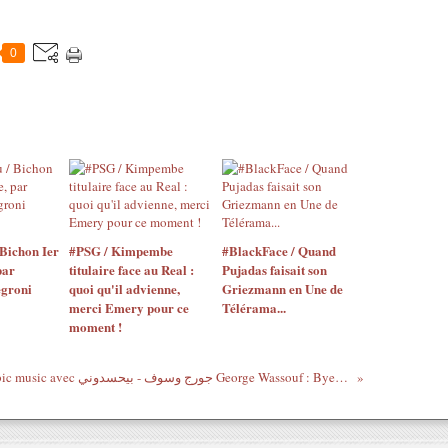
0
Bichon Ier
#PSG / Kimpembe
#BlackFace / Quand
par
titulaire face au Real :
Pujadas faisait son
egroni
quoi qu'il advienne,
Griezmann en Une de
merci Emery pour ce
Télérama...
moment !
Arabic music avec جورج وسوف - بيحسدوني George Wassouf : Bye7sidouni Clip (HQ) 2011