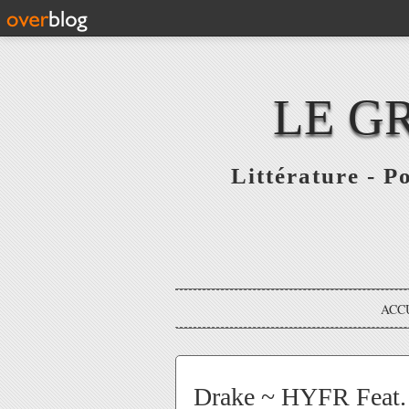
LE G
Littérature - P
ACC
Drake ~ HYFR Feat. 