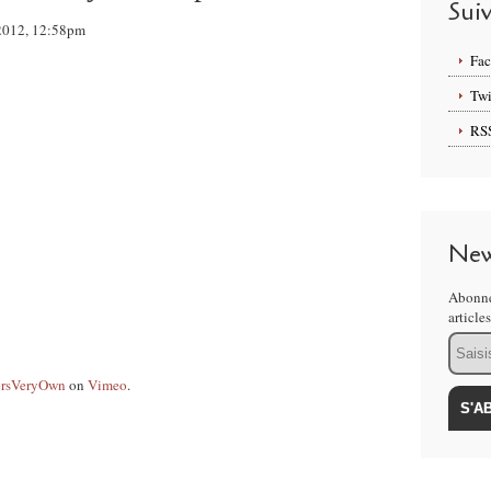
Sui
l 2012, 12:58pm
Fa
Twi
RS
New
Abonne
article
Email
ersVeryOwn
on
Vimeo
.