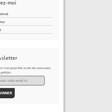
vez-moi
cebook
tter
S
sletter
z-vous pour être averti des nouveaux
s publiés.