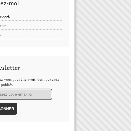
vez-moi
cebook
tter
S
sletter
z-vous pour être averti des nouveaux
s publiés.