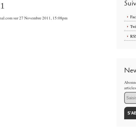
Sui
11
Fa
ional.com sur 27 Novembre 2011, 15:08pm
Twi
RS
New
Abonne
article
Email