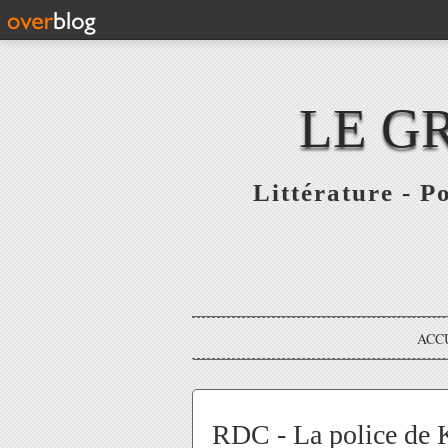
LE G
Littérature - P
ACC
RDC - La police de Ka