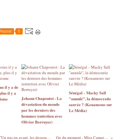
Repost
0
 il y a de
Sénégal - Macky Sall
us il y a
Johann Chapoutot - La
"annulé", la démocratie
isme
dévastation du monde
sauvée ? (Kouamouo sur
par les derniers des
Le Média)
hommes (entretien avec
Olivier Berruyer)
Exploit - Le film de Sylvestre Amoussou "Un pas en avant, les dessous de la corruption" entre en 3ème semaine d'exploitation à Paris !
Go du moment - Miss Cameroun UK 2011 - Lizette Forkwa