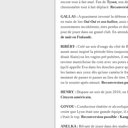
encore tout à fait mué. Fan de
Tyson
, son d
chronomètre tout à fait déplacé.
Reconversi
GALLAS :
A quasiment inventé la défense en
en train de lire
Oui-Oui et son ballon
, assi
zozotements incohérents, rires perdus et doi
jour de jouer dans un grand club. En attenda
de nuit en Finlande.
RIBÉRY :
Créé un soir d'orage du côté de 
aurait aussi inspiré la période bleu turquoi
disait Alain) ou les vagins pré-pubères, il m
taverne munichoise du coin avec ses potes 
(qu'il appelle Eva dans les douches parce qu'
les larmes aux yeux dès qu'une caméra le fix
moment de passer et passer au lieu de tirer. 
ou le nourrir après minuit.
Reconversion po
HENRY :
Disparu un soir de juin 2010, on 
Citoyen américain.
GOVOU :
Conducteur émérite et alcoolique t
croire que Lyon était une grande équipe, il n
c'était le top.
Reconversion possible : Kan
ANELKA :
Rêvant de jouer dans des stades 