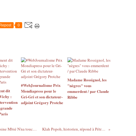
Repost
0
Madame Rossignol, les
#WebJournalisme Prix
"nègres" vous
nt dit
Mondiapress pour le
emmerdent / par Claude
ichy :
Gri-Gri et son dictateur-
Ribbe
ntervention
adjoint Grégory Protche
a grande
Paris
La Roselyne Bachelot gabonaise Alphonsine Mbié N'na touche le fonds... public !
Klah Popoh, historien, répond à Pétré-Grenouillau