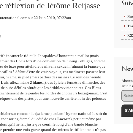
Sui
e réflexion de Jérôme Reijasse
Fa
international.com sur 22 Juin 2010, 07:22am
Twi
RS
if : incarner le ridicule. Incapables d'honorer un maillot (mais
dernier des Ch'tis lors d'une convention de tuning), obligés, comme
es de luxe pour atteindre le nirvana sexuel, n'aimant la France que
New
racailles à défaut d'être de vrais voyous, ces médiocres passent leur
eur, ni âme, ni pied (mais parfois des mains). Ce sont des pseudo
Abonne
,
Luis
, allez, même
Zidane
...), des épiciers fermés le dimanche, des
article
s de pubs débiles plutôt que les dribbles visionnaires. Ces Bleus
Email
) mériteraient de rejoindre les hordes de chômeurs hexagonaux. C'est
elques-uns des pistes pour une nouvelle carrière, loin des pelouses
chialer sur commande (sa larme pendant l'hymne national le soir du
 sponsoring éternel du côté de chez
Lacoste
), petit et même pas
lors qu'il ne fait juste que courir le long d'une bande blanche
e prendre une voix grave quand des micros le titillent mais n'a pas