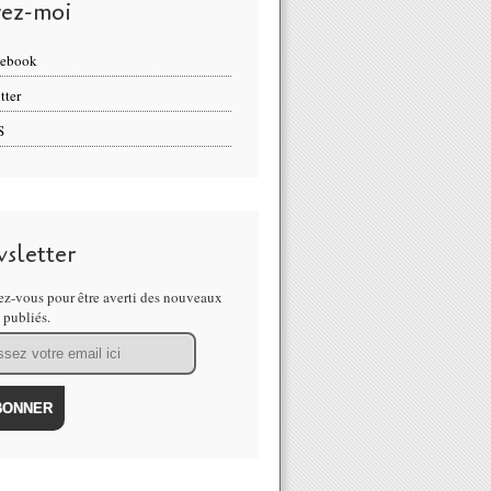
vez-moi
cebook
tter
S
sletter
z-vous pour être averti des nouveaux
s publiés.