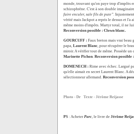
monde, trouvant qu'on paye trop d'impôts en
schizophrène. C'est à son double imaginaire,
faire enculer, sale fils de pute”
. Injustemen
vérité mais Jackpot a repris le dessus et l'
même moins d'impôts. Martyr total, il ne lui
Reconversion possible : Clown blanc.
GOURCUFF :
Faux breton mais vrai beau gos
papa,
Laurent Blanc
, pour récupérer le bra
miroir. A vérifier tout de même. Possède un c
Marinette Pichon
.
Reconversion possible 
DOMENECH :
Rime avec échec. Largué p
qu'elle aimait en secret Laurent Blanc. A dé
sélectionneur allemand.
Reconversion poss
Photo - Dr Texte - Jérôme Reijasse
PS
: Acheter
Parc
, le livre de
Jérôme Reija