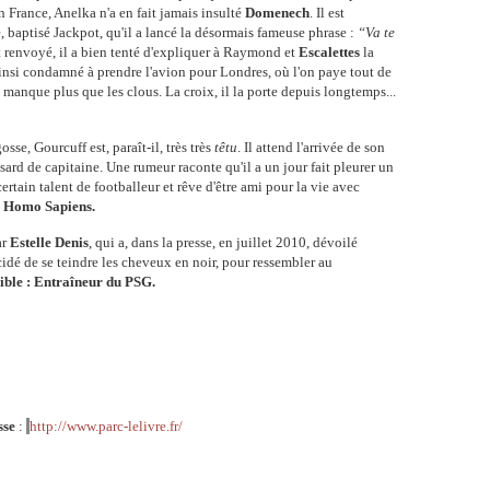
 France, Anelka n'a en fait jamais insulté
Domenech
. Il est
 baptisé Jackpot, qu'il a lancé la désormais fameuse phrase :
“Va te
t renvoyé, il a bien tenté d'expliquer à Raymond et
Escalettes
la
a ainsi condamné à prendre l'avion pour Londres, où l'on paye tout de
 manque plus que les clous. La croix, il la porte depuis longtemps...
se, Gourcuff est, paraît-il, très très
têtu
. Il attend l'arrivée de son
ssard de capitaine. Une rumeur raconte qu'il a un jour fait pleurer un
ertain talent de footballeur et rêve d'être ami pour la vie avec
: Homo Sapiens.
ar
Estelle Denis
, qui a, dans la presse, en juillet 2010, dévoilé
cidé de se teindre les cheveux en noir, pour ressembler au
ible : Entraîneur du PSG.
sse
:
http://www.parc-lelivre.fr/