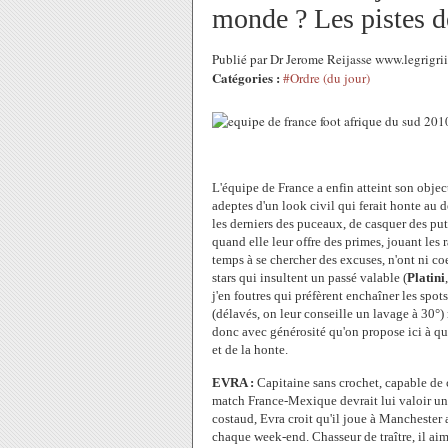
monde ? Les pistes d
Publié par Dr Jerome Reijasse www.legrigri
Catégories :
#Ordre (du jour)
L'équipe de France a enfin atteint son object
adeptes d'un look civil qui ferait honte au 
les derniers des puceaux, de casquer des put
quand elle leur offre des primes, jouant les 
temps à se chercher des excuses, n'ont ni co
stars qui insultent un passé valable (
Platini
j'en foutres qui préfèrent enchaîner les spot
(délavés, on leur conseille un lavage à 30°
donc avec générosité qu'on propose ici à qu
et de la honte.
EVRA :
Capitaine sans crochet, capable de 
match France-Mexique devrait lui valoir un
costaud, Evra croit qu'il joue à Manchester a
chaque week-end. Chasseur de traître, il aim