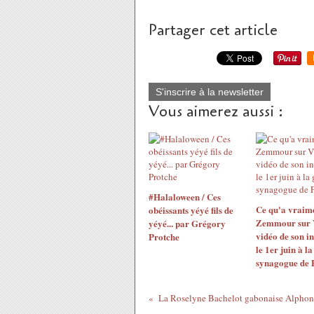
Partager cet article
S'inscrire à la newsletter
Vous aimerez aussi :
#Halaloween / Ces
Ce qu'a vraime
obéissants yéyé fils de
Zemmour sur V
yéyé... par Grégory
vidéo de son i
Protche
le 1er juin à l
synagogue de 