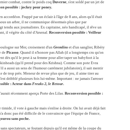
ernier combat, contre le poids coq
Duverne
, s'est soldé par un jet de
on possible : jockey pour poney.
 accordéon. Frappé par un éclair à l'âge de 8 ans, alors qu'il était
s sous un arbre, il ne communique désormais plus que par
gt tendu aux journalistes. Ex capitaine, néo handicapé, il rêve un
nt, il végète du côté d'Arsenal.
Reconversion possible : Veilleur
Boulogne sur Mer, croisement d'un
Gremlins
et d'un sanglier, Ribéry
se de
Picasso
. Quand il n'honore pas Allah (il a longtemps cru qu'on
ent dès qu'il le peut à sa femme pour aller taper un babyfoot à la
skinheads (qu'il prend pour des Krishna). Comme son pote Evra
il a aussi un sens de l'humour carrément jubilatoire), il sait mentir
e de trop près. Meneur de revue plus que de jeu, il aime tirer au
S'est dribblé plusieurs fois lui-même. Important : ne jamais l'arroser
ssible : Acteur dans
Freaks 2, le Retour
.
l'aurait récemment aperçu Porte des Lilas.
Reconversion possible :
imide, il vote à gauche mais s'enlise à droite. On lui avait déjà fait
'a donc pas été difficile de le convaincre que l'équipe de France,
gourou sans poche.
sans spectateurs, se foutant depuis qu'il est môme de la coupe du