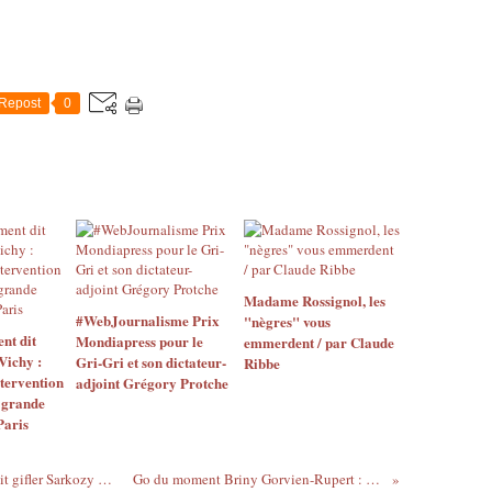
Repost
0
Madame Rossignol, les
#WebJournalisme Prix
"nègres" vous
nt dit
Mondiapress pour le
emmerdent / par Claude
ichy :
Gri-Gri et son dictateur-
Ribbe
ntervention
adjoint Grégory Protche
a grande
Paris
Les Questions du Gri-Gri : Villepin devrait gifler Sarkozy + Les dépenses de Paul Biy'a rien à faire
Go du moment Briny Gorvien-Rupert : après le dinosaure, le fauve...