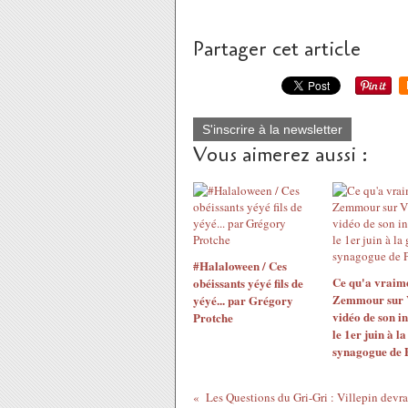
Partager cet article
S'inscrire à la newsletter
Vous aimerez aussi :
#Halaloween / Ces
Ce qu'a vraime
obéissants yéyé fils de
Zemmour sur V
yéyé... par Grégory
vidéo de son i
Protche
le 1er juin à l
synagogue de 