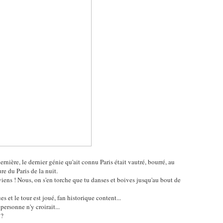
ernière, le dernier génie qu'ait connu Paris était vautré, bourré, au
ure du Paris de la nuit.
eviens ! Nous, on s'en torche que tu danses et boives jusqu'au bout de
es et le tour est joué, fan historique content...
personne n'y croirait...
 ?