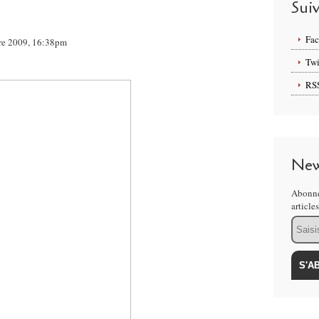
Sui
Fa
obre 2009, 16:38pm
Twi
RS
New
Abonne
article
Email