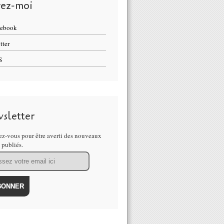
vez-moi
cebook
tter
S
sletter
z-vous pour être averti des nouveaux
s publiés.