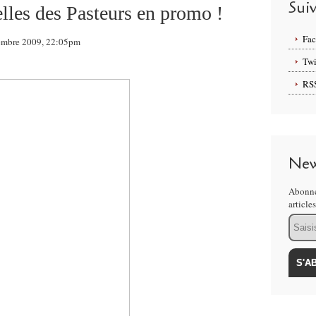
Sui
elles des Pasteurs en promo !
Fa
ovembre 2009, 22:05pm
Twi
RS
New
Abonne
article
Email