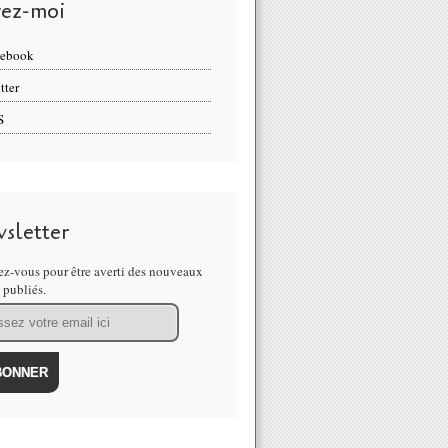
vez-moi
cebook
tter
S
sletter
z-vous pour être averti des nouveaux
s publiés.