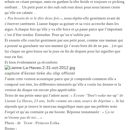
refrain en criant presque, mais en gardant la tête froide et toujours ce picking
entêtant… Un petit pont et des ouh ouh tout doux pour nous laisser croire
qu’elle est calmée…
« Pas besoin de te le dire deux fois »
, nous répète-elle gentiment avant de
s’énerver carrément. Lianne frappe sa guitare et sa voix accroche dans les
aigus. A chaque fois qu’elle y va elle force et ça passe parce que l’important
c’est d’être tendue. Entendue. Pour qu’on n’oublie pas.
Et ensuite elle conclut gentiment par son petit pont, comme une maman qui
a poussé sa gueulante sur son marmot (je t’avais bien dit de ne pas…) et qui
lui claque un gros bisou sur la joue en fin de dispute pour lui signifier que
tout est fini.
Et bien évidemment ça réconforte.
capture d'écran tirée du clip officiel
J’aime cette version acoustique parce que je comprends comment elle a
composé son titre, les différentes intensités qu’elle a voulu lui donner et la
version du disque est encore plus appréciable.
Texto de ma petite sœur qui l’adore aussi :
« Écoute
"Don’t wake me up"
de
Lianne La Havas, 23 ans, belle comme un cœur, source de déprime »
. Je lui
réponds que je trouve le morceau magnifique mais que ma préférée reste
Forget
et qu’au contraire ça me booste. Réponse instantanée :
« Ça ne
m’étonne pas de toi… »
Photo - dr Texte - Princess Erika
Bonus :