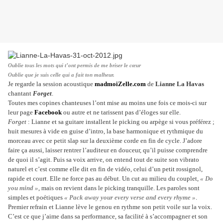
Oublie tous les mots qui t’ont permis de me briser le cœur
Oublie que je suis celle qui a fait ton malheur.
Je regarde la session acoustique
madmoiZelle.com
de
Lianne La Havas
chantant
Forget
.
Toutes mes copines chanteuses l’ont mise au moins une fois ce mois-ci sur
leur page
Facebook
ou autre et ne tarissent pas d’éloges sur elle.
Forget
: Lianne et sa guitare installent le picking ou arpège si vous préférez ;
huit mesures à vide en guise d’intro, la base harmonique et rythmique du
morceau avec ce petit slap sur la deuxième corde en fin de cycle. J’adore
faire ça aussi, laisser rentrer l’auditeur en douceur, qu’il puisse comprendre
de quoi il s’agit. Puis sa voix arrive, on entend tout de suite son vibrato
naturel et c’est comme elle dit en fin de vidéo, celui d’un petit rossignol,
rapide et court. Elle ne force pas au début. Un cut au milieu du couplet,
« Do
you mind »
, mais on revient dans le picking tranquille. Les paroles sont
simples et poétiques
« Pack away your every verse and every rhyme »
.
Premier refrain et Lianne lève le genou en rythme son petit voile sur la voix.
C’est ce que j’aime dans sa performance, sa facilité à s’accompagner et son