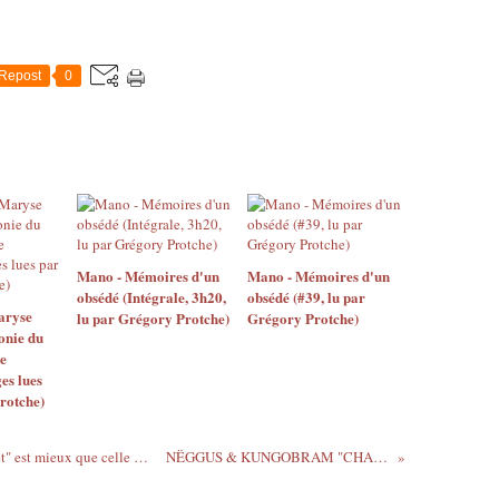
Repost
0
Mano - Mémoires d'un
Mano - Mémoires d'un
obsédé (Intégrale, 3h20,
obsédé (#39, lu par
aryse
lu par Grégory Protche)
Grégory Protche)
onie du
e
es lues
rotche)
Pourquoi la version acoustique de "Forget" est mieux que celle du disque - Lianne La Havas par Princess Erika
NËGGUS & KUNGOBRAM "CHANTS, SUEUR ET LARMES"