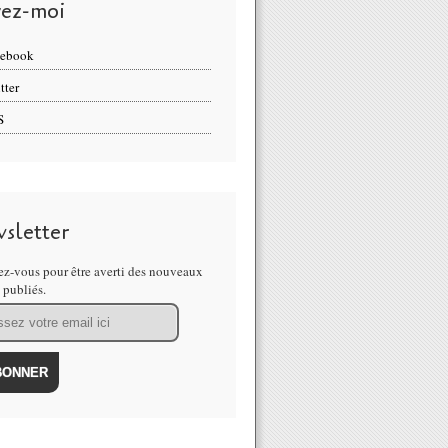
vez-moi
cebook
tter
S
sletter
z-vous pour être averti des nouveaux
s publiés.