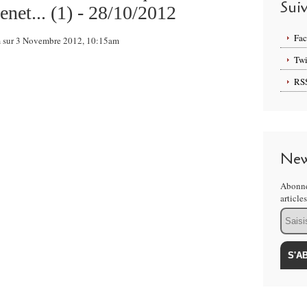
Sui
net... (1) - 28/10/2012
Fa
om sur 3 Novembre 2012, 10:15am
Twi
RS
New
Abonne
article
Email