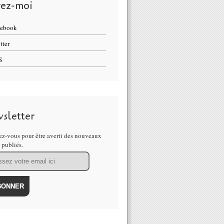
vez-moi
cebook
tter
S
sletter
z-vous pour être averti des nouveaux
s publiés.