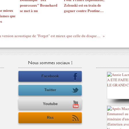
pourceaux" Besnehard
Zelenski est en train de
me mieux
se met à nu
gagner contre Poutine…
dames que
es
Pourquoi la version acoustique de "Forget" est mieux que celle du disque - Lianne La Havas par Princess Erika
Nous sommes sociaux !
Facebook
Twitter
Youtube
Rss