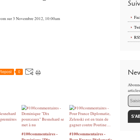
Sui
Fa
l.com sur 3 Novembre 2012, 10:00am
Twi
RS
New
Repost
0
Abonne
article
Email
#100commentaires -
#100commentaires -
Dominique "Dix
Pour France Diplomatie,