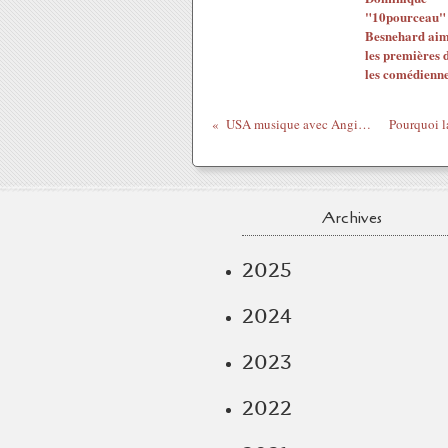
"10pourceau"
Besnehard ai
les premières 
les comédienn
USA musique avec Angie Stone "Brotha"
Archives
2025
2024
2023
2022