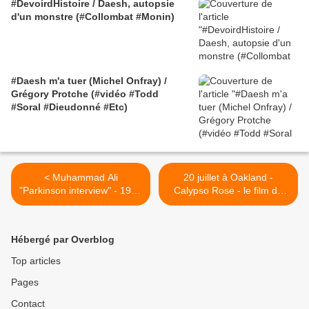
#DevoirdHistoire / Daesh, autopsie
d'un monstre (#Collombat #Monin)
#Daesh m'a tuer (Michel Onfray) /
Grégory Protche (#vidéo #Todd
#Soral #Dieudonné #Etc)
< Muhammad Ali
20 juillet à Oakland -
"Parkinson interview" - 1974
Calypso Rose - le film de
- Semaine Ali on TV
Pascale Obolo au Black
Women's Film Festival >
Hébergé par Overblog
Top articles
Pages
Contact