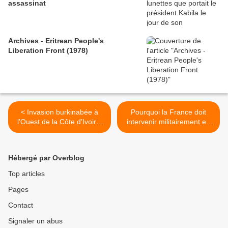
assassinat
Archives - Eritrean People's
Liberation Front (1978)
< Invasion burkinabée à
Pourquoi la France doit
l'Ouest de la Côte d'Ivoire,
intervenir militairement en
c'est TV5 qui le dit !
Syrie - Patrick Besson lu
par Grégory Protche >
Hébergé par Overblog
Top articles
Pages
Contact
Signaler un abus