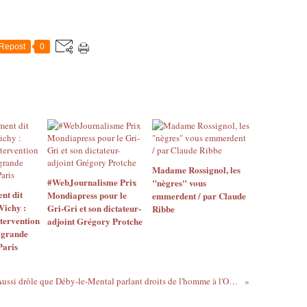
Repost
0
Madame Rossignol, les
#WebJournalisme Prix
"nègres" vous
nt dit
Mondiapress pour le
emmerdent / par Claude
ichy :
Gri-Gri et son dictateur-
Ribbe
ntervention
adjoint Grégory Protche
a grande
Paris
Aussi drôle que Déby-le-Mental parlant droits de l'homme à l'ONU : feu le Mollah Omar du gabon à la même tribune