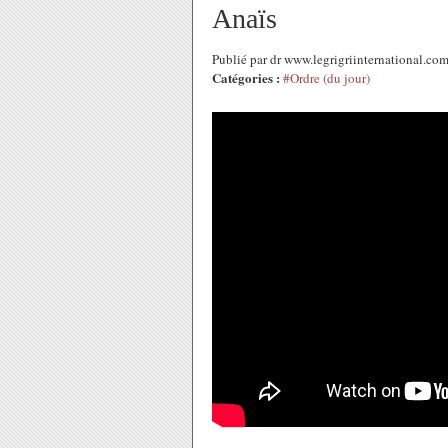
Anaïs
Publié par dr www.legrigriinternational.c
Catégories :
#Ordre (du jour)