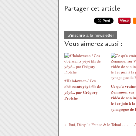
Partager cet article
S'inscrire à la newsletter
Vous aimerez aussi :
#Halaloween / Ces
Ce qu'a vraime
obéissants yéyé fils de
Zemmour sur V
yéyé... par Grégory
vidéo de son i
Protche
le 1er juin à l
synagogue de 
Ibni, Déby, la France & le Tchad - Labertit à la Fête de l'Huma 2013