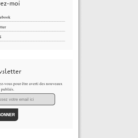
vez-moi
cebook
tter
S
sletter
z-vous pour être averti des nouveaux
s publiés.