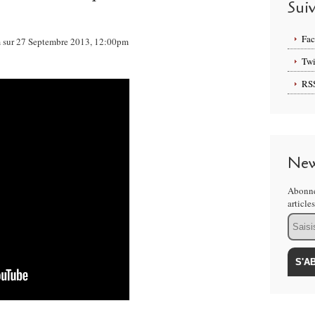
Sui
Fa
om sur 27 Septembre 2013, 12:00pm
Twi
RS
New
Abonne
article
Email