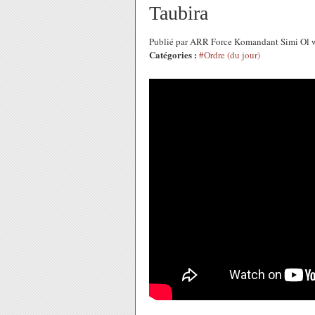
Taubira
Publié par ARR Force Komandant Simi Ol w
Catégories :
#Ordre (du jour)