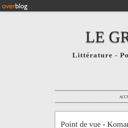
LE G
Littérature - P
ACC
Point de vue - Koman