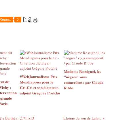
Repost
0
Madame Rossignol, les
#WebJournalisme Prix
"nègres" vous
nt dit
Mondiapress pour le
emmerdent / par Claude
ichy :
Gri-Gri et son dictateur-
Ribbe
ntervention
adjoint Grégory Protche
a grande
Paris
ète Barthès - 27/11/13
L'heure du son de Lala...