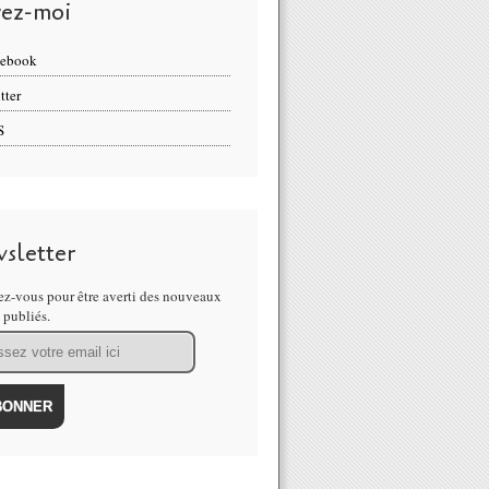
vez-moi
cebook
tter
S
sletter
z-vous pour être averti des nouveaux
s publiés.