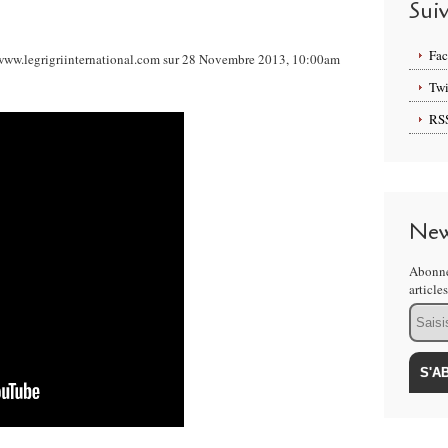
Sui
Fa
ww.legrigriinternational.com sur 28 Novembre 2013, 10:00am
Twi
RS
New
Abonne
article
Email