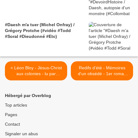
#Daesh m'a tuer (Michel Onfray) /
Grégory Protche (#vidéo #Todd
#Soral #Dieudonné #Etc)
< Léon Bloy - Jésus-Christ
Redifs d'été - Mémoires
aux colonies - lu par
d'un obsédé - 1er roman
Grégory Protche
audio de Mano, lu par
Grégory Protche - épisode
18 >
Hébergé par Overblog
Top articles
Pages
Contact
Signaler un abus