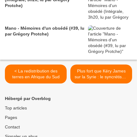
Protche)
Mano - Mémoires d'un obsédé (#39, lu
par Grégory Protche)
< La redistribution des
Plus fort que Kéry James
terres en Afrique du Sud
sur la Syrie : le syncrétisme
pacifique de Morsay ! >
Hébergé par Overblog
Top articles
Pages
Contact
Signaler un abus