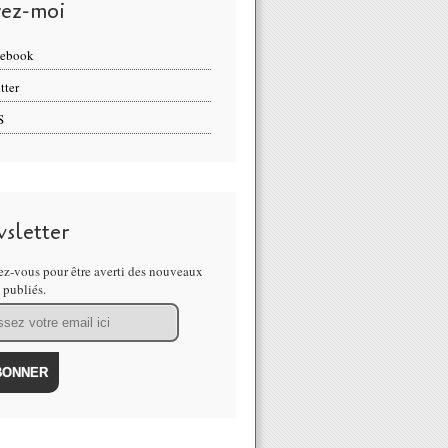
vez-moi
cebook
tter
S
sletter
z-vous pour être averti des nouveaux
s publiés.