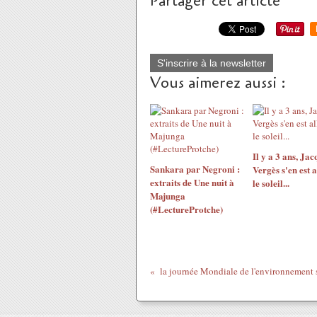
Partager cet article
S'inscrire à la newsletter
Vous aimerez aussi :
Il y a 3 ans, Jac
Sankara par Negroni :
Vergès s'en est a
extraits de Une nuit à
le soleil...
Majunga
(#LectureProtche)