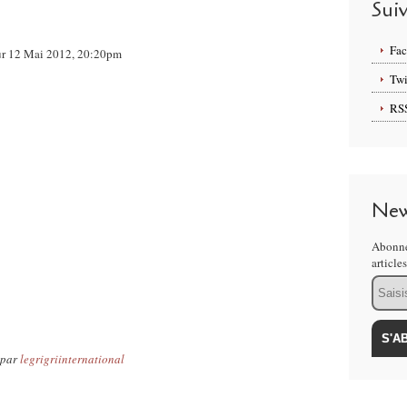
Sui
Fa
sur 12 Mai 2012, 20:20pm
Twi
RS
New
Abonne
article
Email
par
legrigriinternational