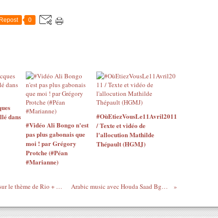
Repost
0
ques
#OùEtiezVousLe11Avril2011
llé dans
#Vidéo Ali Bongo n'est
/ Texte et vidéo de
pas plus gabonais que
l'allocution Mathilde
moi ! par Grégory
Thépault (HGMJ)
Protche (#Péan
#Marianne)
la journée Mondiale de l'environnement sur le thème de Rio + 20 ...du 24 mai au 1 er juin 2012 à l'institut français de Libreville (Gabon)
Arabic music avec Houda Saad Bghitou Wella Krahtou هدى سعد بغيتو ولا كرهتو