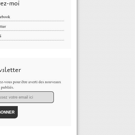
vez-moi
cebook
tter
S
sletter
z-vous pour être averti des nouveaux
s publiés.