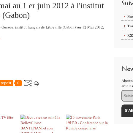
Sui
ai au 1 er juin 2012 à l'institut
e (Gabon)
Fa
Twi
e Oussou, institut français de Libreville (Gabon) sur 12 Mai 2012,
RS
e
New
Abonne
Repost
0
article
Email