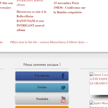
 fête son
15 novembre Paris
versaire
19H30 - Conférence sur
Découvrez ce soir à la
la Rumba congolaise
Bellevilloise
BANTUNANI et son
INTRIGANT nouvel
album
ako
Offrez-leur le Gri-Gri - version Marseillaise d'Albert Ayler
Nous sommes sociaux !
Facebook
Twitter
Youtube