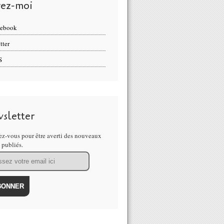
vez-moi
cebook
tter
S
sletter
z-vous pour être averti des nouveaux
s publiés.