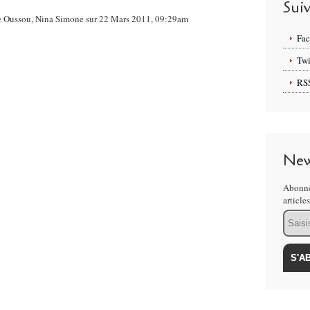
Sui
nge Oussou, Nina Simone sur 22 Mars 2011, 09:29am
Fa
Twi
RS
New
Abonne
article
Email