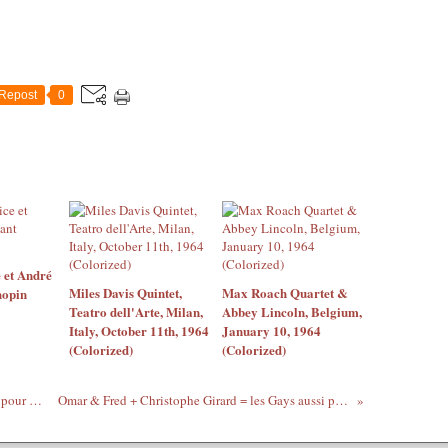
Repost
0
 et André
Miles Davis Quintet,
Max Roach Quartet &
hopin
Teatro dell'Arte, Milan,
Abbey Lincoln, Belgium,
Italy, October 11th, 1964
January 10, 1964
(Colorized)
(Colorized)
Des artistes africains et antillais chantent pour le peuple ivoirien
Omar & Fred + Christophe Girard = les Gays aussi peuvent être racistes